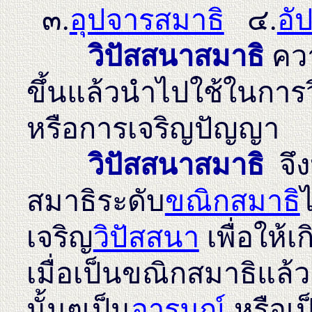
๓.
อุปจารสมาธิ
๔.
อั
วิปัสสนาสมาธิ
ควา
ขึ้นแล้วนำไปใช้ในการ
หรือการเจริญปัญญา
วิปัสสนาสมาธิ
จึ
สมาธิระดับ
ขณิกสมาธิ
เจริญ
วิปัสสนา
เพื่อให้เ
เมื่อเป็นขณิกสมาธิแล้ว
นั้นๆเป็น
อารมณ์
หรือเป