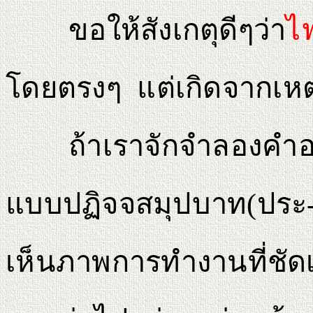
ขอให้สังเกตุดีๆว่า
ไ
โดยตรงๆ แต่เกิดจากเหตุ
ถ้าเราจักจําลองคําอธิ
แบบปฏิจจสมุปบาท(ประ-ติ
เห็นภาพการทํางานที่ชัด