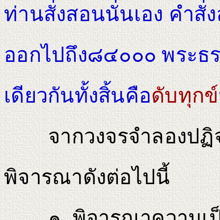
ท่านสั่งสอนนั่นเอง คํา
ออกไปถึง๘๔๐๐๐ พระธรรมข
เดียวกันทั้งสิ้นคือ
ดับทุกข์
จากวงจรจําลองปฏิจจส
พิจารณาดังต่อไปนี้
๑. พิจารณาความเป