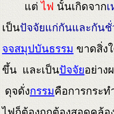
แต่
ไฟ
นั้นเกิดจาก
เ
เป็น
ปัจจัยแก่กันและกันช
จจสมุปบันธรรม
ขาดสิ่งใ
ขึ้น และเป็น
ปัจจัย
อย่างผ
ดุจดั่ง
กรรม
คือการกระทำท
ไฟก็ต้องถูกต้องสอดคล้อง