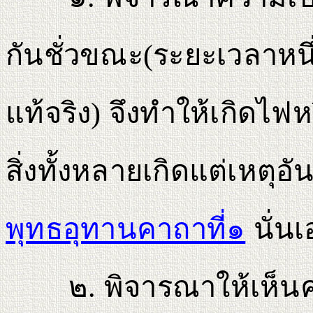
กันชั่วขณะ(ระยะเวลาหนึ่
แท้จริง) จึงทําให้เกิดไฟห
สิ่งทั้งหลายเกิดแต่เหตุอัน
พุทธอุทานคาถาที่๑
นั่นเ
๒. พิจารณาให้เห็นค