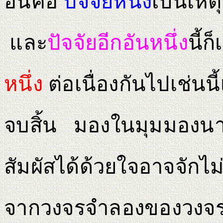
อันคือ
ปัจจัยหนึ่ง
เป็นเหตุ
และ
ปัจจัยอีกอันหนึ่ง
นี้ก
หนึ่ง
ต่อเนื่องกันไปเช่นนี้
จบสิ้น มองในมุมมองนาม
สัมผัสได้ด้วยใจอาจจักไ
จากวงจรจําลองของวงจรป