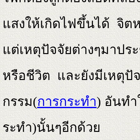
แสงให้เกิดไฟขึ้นได้ จิตห
แต่เหตุปัจจัยต่างๆมาประ
หรือชีวิต และยังมีเหตุปั
กรรม(
การกระทํา
) อันทํ
ระทํา)นั้นๆอีกด้วย