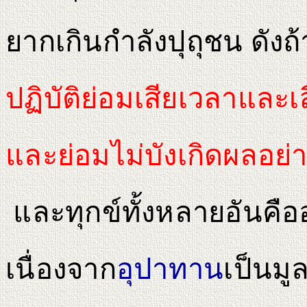
ยากเกินกำลังปุถุชน ดังถ้
ปฏิบัติย่อมเสียเวลาและเส
และย่อมไม่บังเกิดผลอย
และทุกข์ทั้งหลายอันคือ
เนื่องจาก
อุปาทาน
เป็นมู