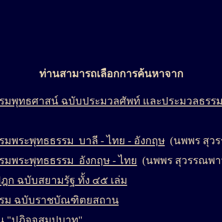
ท่านสามารถเลือกการค้นหาจาก
รมพุทธศาสน์ ฉบับประมวลศัพท์ และประมวลธรร
มพระพุทธธรรม บาลี - ไทย - อังกฤษ
(นพพร สุวร
รมพระพุทธธรรม อังกฤษ - ไทย
(นพพร สุวรรณพาน
ฎก ฉบับสยามรัฐ ทั้ง ๔๕ เล่ม
รม ฉบับราชบัณฑิตยสถาน
น "ปฏิจจสมุปบาท"