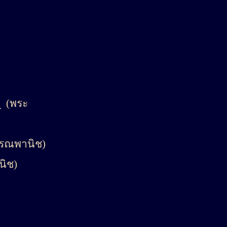
ม
(พระ
รณพานิช)
ิช)