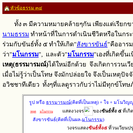
หัวข้อธรรม ๓๔
ทั้ง ๓ มีความหมายคล้ายๆกัน เพียงแต่เรียกขานต่
นามธรรม
ทำหน้าที่ในการดำเนินชีวิตหรือในกระบ
ร่วมกับขันธ์ทั้ง ๕ ทำให้เกิด"
สังขารขันธ์
"คืออารมณ
ว่า"
มโนกรรม
", และตัว"
มโนกรรม
"เองที่เกิดขึ
เหตุ(ธรรมารมณ์)
ได้ใหม่อีกด้วย จึงเกิดการวนเว
เมื่อไม่รู้ว่าเป็นโทษ จึงมักปล่อยใจ จึงเป็นเหตุปัจ
อวิชชาทีเดียว ทั้งๆที่แลดูราวกับว่าไม่มีทุกข์โ
รูป หรือ
ธรรมารมณ์
(คิดที่เป็นเหตุ) + ใจ + มโนวิ
แสดงวงจร
ของ
ขันธ์ทั้ง ๕
ที่เ
หยุด
มโนกรรม
สังขารขันธ์(คิดที่เป็นผล-
มโนกรรม
)
วงจรแสดง
ขันธ์ทั้ง๕
ที่วนเวียนปร