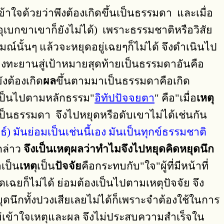
้าใจด้วยว่าพึงต้องเกิดขึ้นเป็นธรรมดา และเมื่อ
จึงอุเบกขาเขาก็ยังไม่ได้) เพราะธรรมชาติหรือวิสัย
ณ์นั้นๆ แล้วจะหยุดอยู่เฉยๆก็ไม่ได้ จึงดำเนินไป
้องทะยานสู่เป้าหมายสุดท้ายเป็นธรรมดาอันคือ
งต้องเกิด
ผล
ขึ้นตามมาเป็นธรรมดาคือเกิด
นเป็นไปตามหลักธรรม"
อิทัปปัจจยตา
" คือ"เมื่อ
เหตุ
เป็นธรรมดา จึงไปหยุดหรือดับเขาไม่ได้เช่นกัน
) มันย่อมเป็นเช่นนี้เอง มันเป็นทุกข์ธรรมชาติ
กล่าว
จึงเป็นเหตุผลว่าทำไมจึงไปหยุดคิดหยุดนึก
าเป็น
เหต
ุเป็น
ปัจจัย
คือกระทบกับ"ใจ"ผู้ที่มีหน้าที่
เฉยก็ไม่ได้ ย่อมต้องเป็นไปตามเหตุปัจจัย จึง
นึกทั้งปวงเสียเลยไม่ได้ก็เพราะจำต้องใช้ในการ
ม่เข้าใจเหตุและผล จึงไม่ประสบความสำเร็จใน