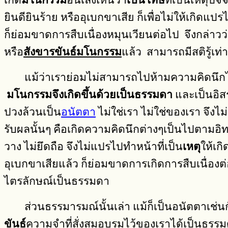
เกิด
มโนกรรม
อันเล็งเห็นว่า
เป็นโทษ
ที่เป็นเหตุปั
ยินดียินร้าย หรืออุเบกขาเสีย ก็เพื่อไม่ให้เกิด
ก็ย่อมขาดการสืบเนื่องหมุนเวียนต่อไป จึงกล่าว
หรือ
สังขารขันธ์มโนกรรม
แล้ว สามารถมีสติรู้เท่
แม้ว่าเราย่อมไม่สามารถไปห้ามความคิดนึกไ
มโนกรรมจึงเกิดขึ้นด้วยเป็นธรรมดา
และเป็นอิส
ปวงล้วนเป็น
อนัตตา
ไม่ใช่เรา ไม่ใช่ของเรา จึง
รับผลนั้นๆ คือเกิดความคิดนึกต่างๆเป็นไปตามอิท
วาง ไม่ยึดถือ จึงไม่แปรไปทำหน้าที่เป็น
เหตุ
ให้เกิ
อุเบกขาเสียแล้ว ก็ย่อมขาดการเกิดการสืบเนื่องต่
ไตรลักษณ์เป็นธรรมดา
ส่วนธรรมารมณ์นั้นเล่า แม้ก็เป็นอนัตตาเช่นกัน
ขันธ์
ความจำที่สั่งสมอบรมไว้ของเราได้เป็นธรรมด