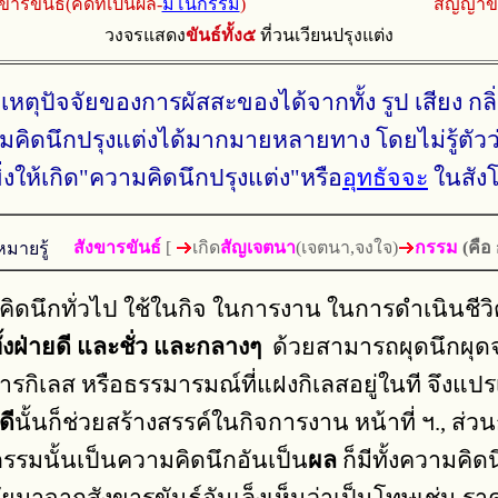
ขารขันธ์(คิดที่เป็นผล-
มโนกรรม
)
สัญญาขัน
วงจรแสดง
ขันธ์ทั้ง๕
ที่วนเวียนปรุงแต่ง
ากเหตุปัจจัยของการผัสสะของได้จากทั้ง รูป เสียง ก
คิดนึกปรุงแต่งได้มากมายหลายทาง โดยไม่รู้ตัวว่า
ิ่งให้เกิด"ความคิดนึกปรุงแต่ง"หรือ
อุทธัจจะ
ในสังโ
มายรู้
สังขารขันธ์
[
เกิด
สัญเจตนา
(เจตนา,จงใจ)
กรรม
(คือ
นึกทั่วไป ใช้ในกิจ ในการงาน ในการดำเนินชีวิต อ
ทั้งฝ่ายดี และชั่ว และกลางๆ
ด้วยสามารถผุดนึกผุดจ
ขารกิเลส หรือธรรมารมณ์ที่แฝงกิเลสอยู่ในที จึง
ดี
นั้นก็ช่วยสร้างสรรค์ในกิจการงาน หน้าที่ ฯ., ส่
กรรมนั้นเป็นความคิดนึกอันเป็น
ผล
ก็มีทั้งความคิดน