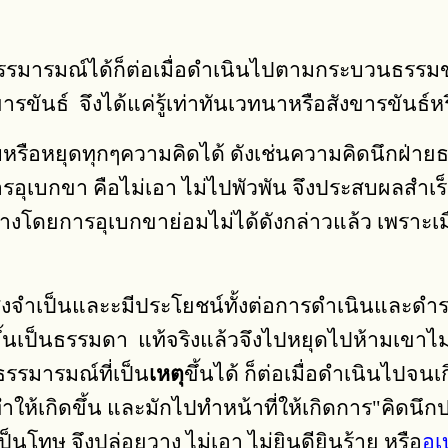
รมารมณ์ได้ก็ต่อเมื่อดำเนินไปตามกระบวนธรรมของ
นธ์ จึงได้แค่รู้เท่าทันเวทนาหรือสังขารขันธ์หรื
ับหรือหยุดทุกๆความคิดได้ ดังเช่นความคิดนึกฝ่
ุเบกขา คือไม่เอา ไม่ไปพัวพัน จึงประสบผลสำเร็
ดยการอุเบกขาย่อมไม่ได้ดังกล่าวแล้ว เพราะเมื่อเ
ำเป็นและะมีประโยชน์ทั้งต่อการดำเนินและดำรงข
ขึ้นเป็นธรรมดา แท้จริงแล้วจึงไปหยุดไปห้ามเขาไม
ธรรมารมณ์ที่เป็น
เหตุ
ขึ้นได้ ก็ต่อเมื่อดำเนินไปจนเ
ให้เกิดขึ้น และมักไปทำหน้าที่ให้เกิดการ"คิดนึกป
ว่าเป็นโทษ จึงปล่อยวาง ไม่เอา ไม่ยินดียินร้าย หรือ
อุ