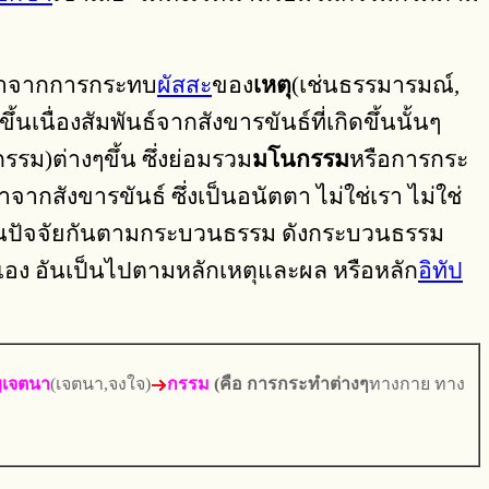
่องมาจากการกระทบ
ผัสสะ
ของ
เหตุ
(เช่นธรรมารมณ์,
ิดขึ้นเนื่องสัมพันธ์จากสังขารขันธ์ที่เกิดขึ้นนั้นๆ
ม)ต่างๆขึ้น ซึ่งย่อมรวม
มโนกรรม
หรือการกระ
าจากสังขารขันธ์ ซึ่งเป็นอนัตตา ไม่ใช่เรา ไม่ใช่
เป็นปัจจัยกันตามกระบวนธรรม ดังกระบวนธรรม
นเอง อันเป็นไปตามหลักเหตุและผล หรือหลัก
อิทัป
ญเจตนา
(เจตนา,จงใจ)
กรรม
(คือ การกระทำต่างๆ
ทางกาย ทาง