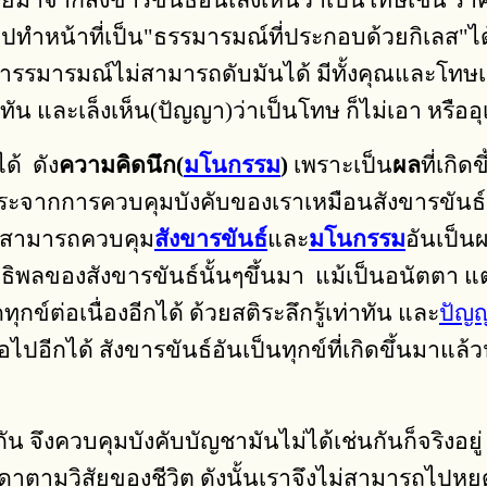
จจัยมาจากสังขารขันธ์อันเล็งเห็นว่าเป็นโทษเช่น ร
แปรไปทำหน้าที่เป็น"ธรรมารมณ์ที่ประกอบด้วยกิเลส"ไ
ว่ารรมารมณ์ไม่สามารถดับมันได้ มีทั้งคุณและโทษ
าทัน และเล็งเห็น(ปัญญา)ว่าเป็นโทษ ก็ไม่เอา หรืออ
ด้ ดัง
ความคิดนึก(
มโนกรรม
)
เพราะเป็น
ผล
ที่เกิด
ระจากการควบคุมบังคับของเราเหมือนสังขารขันธ์เช
ไม่สามารถควบคุม
สังขารขันธ์
และ
มโนกรรม
อันเป็นผ
ธิพลของสังขารขันธ์นั้นๆขึ้นมา แม้เป็นอนัตตา แ
ดทุกข์ต่อเนื่องอีกได้ ด้วยสติระลึกรู้เท่าทัน และ
ปัญ
อไปอีกได้ สังขารขันธ์อันเป็นทุกข์ที่เกิดขึ้นมาแ
 จึงควบคุมบังคับบัญชามันไม่ได้เช่นกันก็จริงอยู
าตามวิสัยของชีวิต ดังนั้นเราจึงไม่สามารถไปหยุ