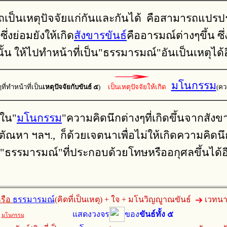
เป็นเหตุปัจจัยแก่กันและกันได้ คือสามารถแปรป
ซึ่งย่อมยังให้เกิด
สังขารขันธ์
คืออารมณ์ต่างๆขึ้น ซึ่
้น ให้ไปทำหน้าที่เป็น"ธรรมารมณ์"อันเป็นเหตุได้
มโนกรรม
ี่ทำหน้าที่เป็น
เหตุปัจจัยกับขันธ์ ๕
)
เป็นเหตุปัจจัยให้เกิด
(คว
ใน"
มโนกรรม
"ความคิดนึกต่างๆที่เกิดขึ้นจากสัง
ข์ ตัณหา ฯลฯ., ก็ด้วยเจตนาเพื่อไม่ให้เกิดความคิด
น"ธรรมารมณ์"ที่ประกอบด้วยโทษหรืออกุศลขึ้นได้อี
หรือ
ธรรมารมณ์
(คิดที่เป็นเหตุ) + ใจ + มโนวิญญูาณขันธ์
เวทนา
แสดงวงจร
ของ
ขันธ์ทั้ง ๕
มโนกรรม