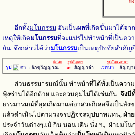
สัง
อีกทั้ง
มโนกรรม
อันเป็น
ผล
ที่เกิดขึ้นมาได้จ
เหตุให้เกิด
มโนกรรม
ที่จะแปรไปทำหน้าที่เป็นความ
กัน จึงกล่าวได้ว่า
มโนกรรม
เป็นเหตุปัจจัยสำคัญย
ผัสสะ
รูปสัญญา
รูปสัญเจตนา
รูป
ตา
จักขุวิญญาณ
สัญญาจํา
เวทนา
สัญญาห
ส่วนธรรมารมณ์นั้น ทำหน้าที่ได้ทั้งเป็นความคิด
ฟุ้งซ่านได้อีกด้วย และควบคุมไม่ได้เช่นกัน
จึงมี
ธรรมารมณ์ที่ผุดเกิดมาแต่อาสวะกิเลสจึงเป็นสัง
แล้วดำเนินไปตามวงจรปฏิจจสมุปบาทแทน,
ฝ่าย
ประจำวันต่างๆแม้ กิน นอน เดิน นั่ง ฯ., ฝ่ายมโน