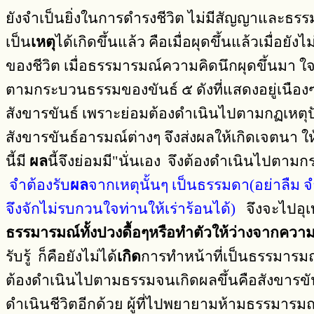
ยังจำเป็นยิ่งในการดำรงชีวิต ไม่มีสัญญาและธรรมา
เป็น
เหตุ
ได้เกิดขึ้นแล้ว คือเมื่อผุดขึ้นแล้วเมื่อย
ของชีวิต เมื่อธรรมารมณ์ความคิดนึกผุดขึ้นมา ใจก
ตามกระบวนธรรมของขันธ์ ๕ ดังที่แสดงอยู่เนืองๆ
สังขารขันธ์ เพราะย่อมต้องดำเนินไปตามกฏเหตุปั
สังขารขันธ์อารมณ์ต่างๆ จึงส่งผลให้เกิดเจตนา
นี้มี
ผล
นี้จึงย่อมมี"นั่นเอง จึงต้องดำเนินไปตา
จำต้องรับ
ผล
จากเหตุนั้นๆ เป็นธรรมดา(อย่าลืม 
จึงจักไม่รบกวนใจท่านให้เร่าร้อนได้)
จึงจะไปอุเ
ธรรมารมณ์ทั้งปวงดื้อๆหรือทำตัวให้ว่างจากความค
รับรู้ ก็คือยังไม่ได้
เกิด
การทำหน้าที่เป็นธรรมารมณ์
ต้องดำเนินไปตามธรรมจนเกิดผลขึ้นคือสังขารขัน
ดำเนินชีวิตอีกด้วย ผู้ที่ไปพยายามห้ามธรรมาร