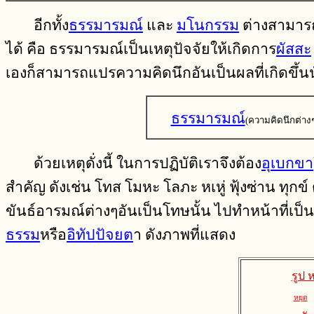
อีกทั้ง
ธรรมารมณ์
และ
มโนกรรม
ต่างสามารถ
ได้ คือ ธรรมารมณ์เป็นเหตุปัจจัยให้เกิดการ
ผัสสะ
เองก็สามารถแปรความคิดนึกอันเป็นผลที่เกิดขึ้นนั
ธรรมารมณ์
(ความคิดนึกต่างๆท
ด้วยเหตุดั่งนี้ ในการปฏิบัติเราจึงต้อง
อุเบกขา
สำคัญ ดังเช่น โทส โมหะ โลภะ หเหู่ ฟุ้งซ่าน ทุก
ขันธ์อารมณ์ต่างๆอันเป็นโทษนั้น ไปทำหน้าที่เป็
ธรรม
หรือ
อิทัปปัจยต
า ดังภาพที่แสดง
รูป 
หยุด