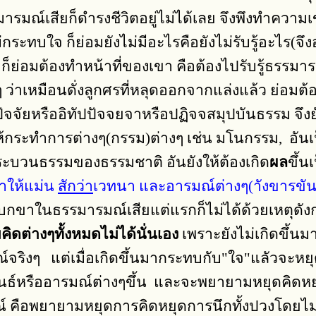
รมณ์เสียก็ดำรงชีวิตอยู่ไม่ได้เลย จึงพึงทำความเข
ังไม่กระทบใจ ก็ย่อมยังไม่มีอะไรคือยังไม่รับรู้อะไร(
็ย่อมต้องทำหน้าที่ของเขา คือต้องไปรับรู้ธรรมารม
 ว่าเหมือนดั่งลูกศรที่หลุดออกจากแล่งแล้ว ย่อมต
จจัยหรืออิทัปปัจจยจาหรือปฏิจจสมุปบันธรรม จึงยั
 ให้กระทำการต่างๆ(กรรม)ต่างๆ เช่น มโนกรรม, อั
มกระบวนธรรมของธรรมชาติ อันยังให้ต้องเกิด
ผล
ขึ้น
จำให้แม่น
สักว่า
เวทนา และอารมณ์ต่างๆ(าังขารขันธ์
บกขาในธรรมารมณ์เสียแต่แรกก็ไม่ได้ด้วยเหตุดัง
ิดต่างๆทั้งหมดไม่ได้นั่นเอง
เพราะยังไม่เกิดขึ้นม
จริงๆ แต่เมื่อเกิดขึ้นมากระทบกับ"ใจ"แลัวจะหยุด
ธ์หรืออารมณ์ต่างๆขึ้น และจะพยายามหยุดคิดหยุด
มณ์ คือพยายามหยุดการคิดหยุดการนึกทั้งปวงโดยไ