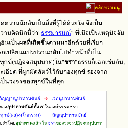
คลิกขวาเมนู
มนึกอันเป็นสิ่งที่รู้ได้ด้วยใจ จึงเป็น
ความคิดนึกนี้ว่า"
ธรรมารมณ์
" ที่เมื่อเป็นเหตุปัจจัย
ๆอันเป็น
ผลที่เกิดขึ้น
ตามมาอีกด้วยที่เรียก
ารถเปลี่ยนแปรปรวนกลับไปทำหน้าที่เป็น
องทุกข์(ปฏิจจสมุปบาท)ใน"
ชรา
"ธรรมก็เฉกเช่นกัน,
ละเอียด ที่ผูกมัดสัตว์ไว้กับกองทุกข์ รองจาก
เป็นวงจรของทุกข์ในที่สุด
 + วิญญูาณูปาทานขันธ์
เวทนูปาทานขันธ์
ของ
อุปาทานขันธ์ทั้ง ๕
ในองค์ธรรมชรา
ทุกข์(ผล)-
มโนกรรม
)
สัญญูปาทานขันธ์
อบงําโดย
อุปาทาน
แล้ว ใน
ชรา
ของวงจรปฏิจจสมุปบาท