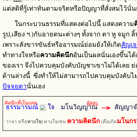
แต่สติที่รู้เท่าทันตามจริตหรือปัญญาที่สั่งสมไว้นั่
ในกระบวนธรรมที่แสดงต่อไปนี้ แสดงความ
ค
รูป,เสียง ฯ.)กับอายตนะต่างๆ ทั้งจาก ตา หู จมูก ลิ้
เพราะสังขารขันธ์หรืออารมณ์ย่อมยังให้เกิด
สัญเ
ทำทางใจหรือ
ความคิดนึก
อันเป็นผลนั่นเองขึ้นได้
ของเรา จึงไปควบคุมบังคับบัญชาเขาไม่ได้เลย ย
ด้านล่างนี้ ซึ่งทำให้ไม่สามารถไปควบคุมบังคับไม่
ปัจจยตา
นั่นเอง
คิดนึกที่เป็นเหตุ
ผัสสะ
ธรรมารมณ์
ใจ
มโนวิญญาณ
สัญญาจ
ความคิดนึก
มโนกร
วาจา หรือ
ทางใจ)
ทางใจเช่น
(คือเกิด