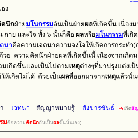
นเอง
ิดนึก
ฝ่าย
มโนกรรม
อันเป็นฝ่าย
ผล
ที่เกิดขึ้น เนื
น กาย และใจ ทั้ง ๖ นั้นก็คือ
ผล
หรือ
มโนกรรม
ที่เก
จตนา
คือความเจตนาความจงใจให้เกิดการกระทำ(กรร
ด้วย ความคิดนึกฝ่ายผลที่เกิดขึ้นนี้ เนื่องจากเกิดม
่อมเกิดขึ้นและเป็นไปตาม
เหตุ
ต่างๆที่มาปรุงแต่ง
ให้เกิดไม่ได้ ด้วยเป็น
ผล
ที่ออกมาจาก
เหตุ
แล้วนั่
ํา
เวทนา
สัญญาหมายรู้
สังขารขันธ์
เกิด
สั
รม
คือความ
คิดนึก
อันเป็น
ผล
ขึ้นนั่นเอง
)