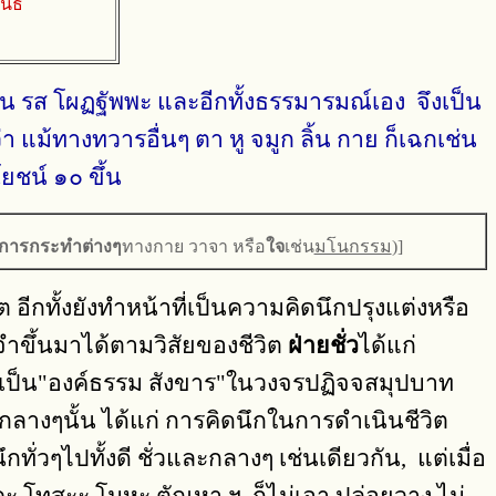
ธ์
ลิ่น รส โผฏฐัพพะ และอีกทั้งธรรมารมณ์เอง จึงเป็น
 แม้ทางทวารอื่นๆ ตา หู จมูก ลิ้น กาย ก็เฉกเช่น
ยชน์ ๑๐ ขึ้น
 การกระทำต่างๆ
ทางกาย วาจา หรือ
ใจ
เช่น
มโนกรรม
)]
ีกทั้งยังทำหน้าที่เป็นความคิดนึกปรุงแต่งหรือ
ำขึ้นมาได้ตามวิสัยของชีวิต
ฝ่ายชั่ว
ได้แก่
แปรเป็น"องค์ธรรม สังขาร"ในวงจรปฏิจจสมุปบาท
วนกลางๆนั้น ได้แก่ การคิดนึกในการดำเนินชีวิต
ึกทั่วๆไปทั้งดี ชั่วและกลางๆ เช่นเดียวกัน, แต่เมื่อ