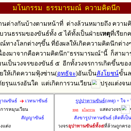
มโนกรรม ธรรมารมณ์ ความคิดนึก
างกันบ้างตามหน้าที่ ต่างล้วนหมายถึง ความคิดตวา
วนธรรมของขันธ์ทั้ง ๕ ได้ทั้งเป็นฝ่าย
เหตุ
ที่เรียก
์ทางโลกต่างๆขึ้น ที่ยังผลให้เกิดความคิดนึกต่าง
้นเนื่องมาจากคือความคิดนึก"ธรรมารมณ์"นี้ ก็สาม
ียนเป็นวงจรของขันธ์ ๕ อีกทั้งวงจรการเกิดขึ้นข
จัยให้เกิดความฟุ้งซ่าน(
อุทธัจะ
)อันเป็น
สังโยชน์
ขั้น
ทษภัยรุนแรงอันใด แต่เกิดการวนเวียน
ปรุงแต่งจน
ญญูาณขันธ์
เวทนาขันธ์
รูปูปาทานขันธ์
(เหตุ) + ใจ
กิดการหมุนเวียน
แสดงวงจร
หยุด
มโนกรรม
สัญญาขันธ์
สังขารูปาทานขันธ์ (คิดที่เป็น
ุงแต่ง
วงจร
อุปาทานขันธ์ทั้ง๕
ที่ล้วนถูกคร