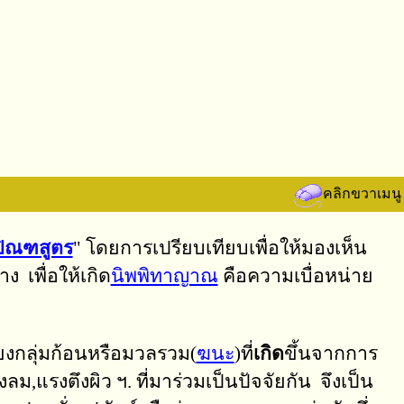
คลิกขวาเมนู
ิณฑสูตร
" โดยการเปรียบเทียบเพื่อให้มองเห็น
ง เพื่อให้เกิด
นิพพิทาญาณ
คือความเบื่อหน่าย
พียงกลุ่มก้อนหรือมวลรวม(
ฆนะ
)ที่
เกิด
ขึ้นจากการ
ลม,แรงตึงผิว ฯ. ที่มาร่วมเป็นปัจจัยกัน จึงเป็น