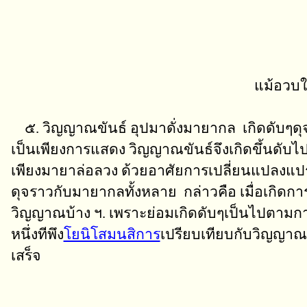
แม้อวบให
๕. วิญญาณขันธ์ อุปมาดั่งมายากล เกิดดับๆดุจดั่งมา
เป็นเพียงการแสดง วิญญาณขันธ์จึงเกิดขึ้นดับไปเ
เพียงมายาล่อลวง ด้วยอาศัยการเปลี่ยนแปลงแปรป
ดุจราวกับมายากลทั้งหลาย กล่าวคือ เมื่อเกิ
วิญญาณบ้าง ฯ. เพราะย่อมเกิดดับๆเป็นไปตามกา
หนึ่งทีพึง
โยนิโสมนสิการ
เปรียบเทียบกับวิญญาณขัน
เสร็จ