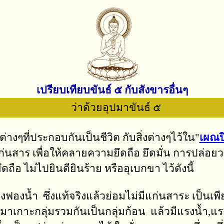
เปรียบเทียบขันธ์ ๕ กับสังขารอื่นๆ
ว่าด้วยอุปมาขันธ์ ๕
างๆที่ประกอบกันเป็นชีวิต กับสิ่งต่างๆไว้ใน"
เผณป
แก่นสาร เพื่อให้คลายความยึดถือ ยึดมั่น การปล่อยวา
ถือ ไม่ไปยินดียินร้าย หรืออุเบกขา ไว้ดังนี้
องฟองน้ำ ซึ่งแท้จริงแล้วย่อมไม่มีแก่นสาระ เป็นเ
มาเกาะกลุ่มรวมกันเป็นกลุ่มก้อน
แล้วมีแรงน้ำ,แรง