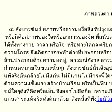
ภาพลวงตา แ
๔. สังขารขันธ์
สภาพหรือธรรมหรือสิ่ง ที่ปรุงแต่
หรือก็คือ
สภาพของใจหรืออาการของจิต ที่สนับสนุน
ได้ทั้งทางกาย วาจา หรือใจ หรือทางโลกจะเรียก
ความโกรธ จึงเกิดการกระทำต่างที่ประกอบหรือปรุ
ล้วนประกอบด้วยความหดหู่, อารมณ์กังวล อารมณ
กำหนดหมายในขณะนั้นๆ) สังขารขันธ์นั้นจึงอุปมาด
แท้จริงต้นกล้วยไม่มีแก่น ไม่มีแกน ไม่มีกระพี
ด้านความแข็งแรง สร้างบ้านเรือน หรือเป็นฟืน ฯ.ไ
ชน์ใดๆดังที่คิดหรือเห็น จึงอย่าไปยึดถือ เพราะเก
แก่นสาระแท้จริง ดั่งต้นกล้วย สิ่งหนึ่งทีพึง
โยนิโ