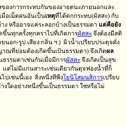
บรู้ในรสของการกระทบกันของอายตนะภายนอกและ
 เมื่อเม็ดฝนอันเป็น
เหตุ
ที่ได้ตกกระทบ(ผัสสะ) กับ
กบ้าง หรืออาจแค่ระลอกบ้างเป็นธรรมดา
แต่คือยัง
ดขึ้นทุกครั้งทุกคราไปที่เกิดการ
ผัสสะ
จึงต้องมีสติ
นอก-รูป เสียง กลิ่น ฯ.) ผิวน้ำเปรียบประดุจดั่ง
าณที่ย่อมต้องเกิดขึ้นเป้นธรรมดา) จึงเกิด
ผล
ป็นธรรมดาเช่นกันเมื่อมีการ
ผัสสะ
จึงเกิดเป็นสุข
 แต่ไม่มีแก่นสาระเช่นเดียวกันดุจฟองน้ำที่ก็
ไปเช่นนี้เอง สิ่งหนึ่งทีพึง
โยนิโสมนสิการ
เปรียบ
างใดอย่างหนึ่งขึ้นเป็นธรรมดา ใช่หรือไม่