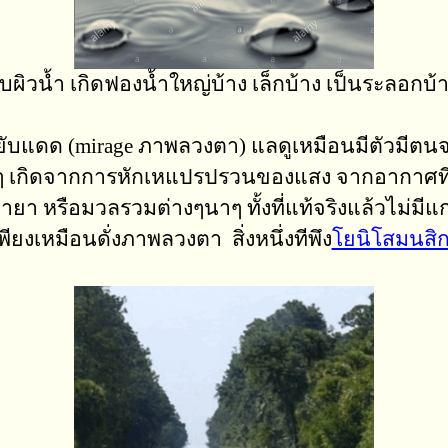
ิวน้ำ เกิดฟองน้ำใหญ่บ้าง เล็กบ้าง เป็นระลอกบ
ับแดด (mirage ภาพลวงตา) แลดูเหมือนมีตัวมีตนจริง
ั้นๆ เกิดจากการหักเหแปรปรวนของแสง จากอากาศที่
ยา หรือมวลรวมต่างๆนาๆ ทั้งที่แท้จริงแล้วไม่มี
ียงเหมือนดั่งภาพลวงตา สิ่งหนึ่งทีพึง
โยนิโสมนสิ