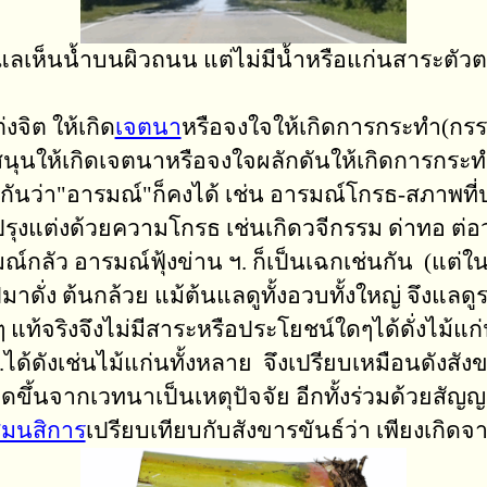
ลเห็นน้ำบนผิวถนน แต่ไม่มีน้ำหรือแก่นสาระตัวต
งจิต ให้เกิด
เจตนา
หรือจงใจให้เกิดการกระทำ(กรรม)
ให้เกิดเจตนาหรือจงใจผลักดันให้เกิดการกระทำต่าง
กันว่า"อารมณ์"ก็คงได้ เช่น อารมณ์โกรธ-สภาพที่
งแต่งด้วยความโกรธ เช่นเกิดวจีกรรม ด่าทอ ต่อว่า
์กลัว อารมณ์ฟุ้งข่าน ฯ. ก็เป็นเฉกเช่นกัน (แต่
ั่ง ต้นกล้วย แม้ต้นแลดูทั้งอวบทั้งใหญ่ จึงแลดูร
้ใดๆ แท้จริงจึงไม่มีสาระหรือประโยชน์ใดๆได้ดั่งไ
ด้ดังเช่นไม้แก่นทั้งหลาย จึงเปรียบเหมือนดังสังข
ิดขึ้นจากเวทนาเป็นเหตุปัจจัย อีกทั้งร่วมด้วยสัญญ
สมนสิการ
เปรียบเทียบกับสังขารขันธ์ว่า เพียงเกิ