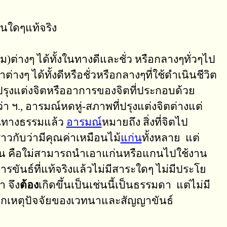
นใดๆแท้จริง
ต่างๆ ได้ทั้งในทางดีและชั่ว หรือกลางๆทั่วๆไป
ๆ ได้ทั้งดีหรือชั่วหรือกลางๆที่ใช้ดำเนินชีวิต
ปรุงแต่งจิตหรืออาการของจิตที่ประกอบด้วย
 ฯ., อารมณ์หดหู่-สภาพที่ปรุงแต่งจิตต่างแต่
ในทางธรรมแล้ว
อารมณ์
หมายถึง สิ่งที่จิตไป
าวกับว่ามีคุณค่าเหมือนไม้
แก่น
ทั้งหลาย แต่
ม้แก่น คือใม่สามารถนำเอาแก่นหรือแกนไปใช้งาน
ารขันธ์ที่แท้จริงแล้วไม่มีสาระใดๆ ไม่มีประโย
า จึง
ต้อง
เกิดขึ้นเป็นเช่นนี้เป็นธรรมดา แต่ไม่มี
ดจากเหตุปัจจัยของเวทนาและสัญญาขันธ์