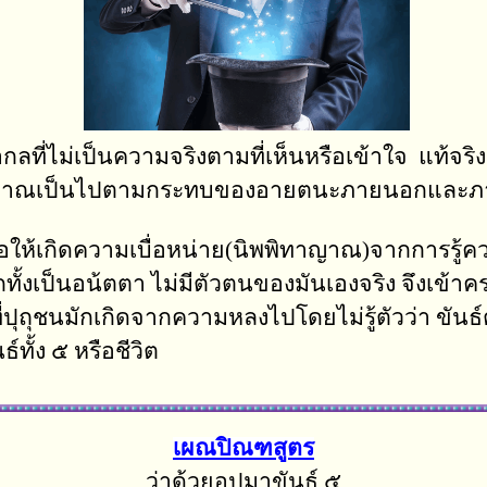
ลที่ไม่เป็นความจริงตามที่เห็นหรือเข้าใจ แท้จร
ญาณเป็นไปตามกระทบของอายตนะภายนอกและภ
ให้เกิดความเบื่อหน่าย(นิพพิทาญาณ)จากการรู้ความจ
 อีกทั้งเป็นอน้ตตา ไม่มีตัวตนของมันเองจริง จึงเข้
ปุถุชนมักเกิดจากความหลงไปโดยไม่รู้ตัวว่า ขันธ์ต่
ทั้ง ๕ หรือชีวิต
เผณปิณฑสูตร
ว่าด้วยอุปมาขันธ์ ๕