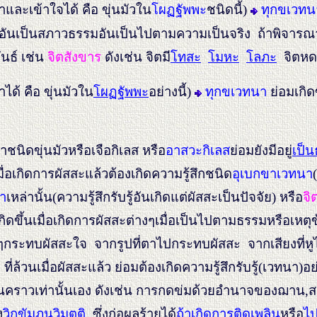
และเข้าใจได้ คือ ขุ่นมัวใน
โผฏฐัพพะ
ชนิดนี้)
ทุกขเวทน
เอง อันเป็นสภาวธรรมอันเป็นไปตามความเป็นจริง ถ้าพิจ
ันธ์ เช่น
จิตสังขาร
ดังเช่น จิตมี
โทสะ
โมหะ
โลภะ
จิตหดห
ได้ คือ ขุ่นมัวใน
โผฏฐัพพะ
อย่างนี้)
ทุกขเวทนา
ย่อมเกิดข
ิดขุ่นมัวหรือเจือกิเลส หรือ
อาสวะกิเลส
ย่อมยังมีอยู่
เป็
ื่อเกิดการผัสสะแล้วต้องเกิดความรู้สึกชนิด
อุเบกขาเวทนา
า
เหล่านั้น(ความรู้สึกรับรู้อันเกิดแต่ผัสสะเป็นปัจจัย) หรือ
จิ
เกิดขึ้นเมื่อเกิดการผัสสะต่างๆเมื่อเป็นไปตามธรรมหรือเหตุ
ๆกระทบผัสสะใจ จากรูปที่ตาไปกระทบผัสสะ จากเสียงที่หู
ี่ล้วนเมื่อผัสสะแล้ว ย่อมต้องเกิดความรู้สึกรับรู้(เวทนา)อ
งเป็นคราวเท่านั้นเอง ดังเช่น การกดข่มด้วยอำนาจของฌาน,
ง
วิกขัมภนวิมุตติ
ซึ่งก่อผลร้ายได้
ถ้าเกิดการติดเพลิน
หรือ
ไป