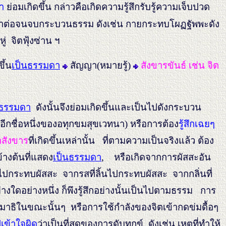
า
ย่อมเกิดขึ้น
กล่าวคือเกิดความรู้สึกรับรู้ความเจ็บปวด
ารณาต่อจนจบกระบวนธรรม ดังเช่น กายกระทบโผฏฐัพพะดัง
ู่ จิตฟุ้งซ่าน ฯ
ึ้น
เป็นธรรมดา
สัญญา(หมายรู้)
สังขารขันธ์ เช่น จิต
นธรรมดา
ดังนั้นจึงย่อมเกิดขึ้นและเป็นไปดังกระบวน
(อีกชื่อหนึ่งของอทุกขมสุขเวทนา) หรือการต้อง
รู้สึกเฉยๆ
ตสังขาร
ที่เกิดขึ้นเหล่านั้น
ที่ตามความเป็นจริงแล้ว ต้อง
ข้างต้นที่แสดง
เป็นธรรมดา
, หรือเกิดจากการผัสสะอัน
ไปกระทบผัสสะ จากรสที่ลิ้นไปกระทบผัสสะ จากกลิ่นที่
ย่างใดอย่างหนึ่ง ก็พึงรู้สึกอย่างนั้นเป็นไปตามธรรม การ
สมาธิในขณะนั้นๆ หรือการใช้กำลังของจิตเข้ากดข่มดื้อๆ
เข้าใจผิด
ว่าเป็นที่สุดของการดับทุกข์ ดังเช่น
เหตุที่ทำให้