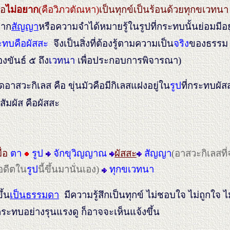
ือ
ไม่อยาก
(คือวิภวตัณหา)
เป็นทุกข์เป็นร้อนด้วยทุกขเวทน
จาก
สัญญา
หรือความจำได้หมายรู้ในรูปที่กระทบนั้นย่อมมีอ
ระทบคือผัสสะ
จึงเป็นสิ่งที่ต้องรู้ตามความเป็น
จริง
ของธรรม 
ันธ์ ๕ ถึง
เวทนา
เพื่อประกอบการพิจารณา)
อาสวะกิเลส คือ ขุ่นมัวคือมีกิเลสแฝงอยู่ใน
รูป
ที่กระทบผัส
ัมผัส คือผัสสะ
ื่อ
ตา
รูป
จักขุวิญญาณ
ผัสสะ
สัญญา
(อาสวะกิเลสที่จ
อดีตใน
รูป
นี้ขึ้นมานั่นเอง)
ทุกขเวทนา
ึ้น
เป็นธรรมดา
มีความรู้สึกเป็นทุกข์ ไม่ชอบใจ ไม่ถูกใจ 
กระทบอย่างรุนแรงดู ก็อาจจะเห็นแจ้งขึ้น