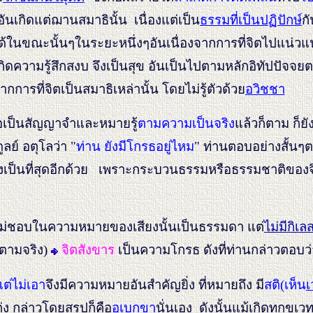
ันเกิดแต่ฌานสมาธินั้
น เนื่องแต่เป็น
ธรรมที่เป็นปฏิปักษ์
ก
้ในขณะนั้นๆในระยะหนึ่งๆอันเนื่องจากการที่จิตไปแน่วแน่
เกิดความรู้สึกสงบ จึงเป็นสุข อันเป็นไปตามหลักอิทัปปัจจย
กการที่จิตเป็นสมาธิเหล่านั้น โดยไม่รู้ตัวด้วย
อวิชชา
อเป็นสัญญาจำและหมายรู้
ตามความเป็นจริง
แล้วก็ตาม ก็ย
ลย์ อตุโลว่า "
ท่าน ยังมีโกรธอยู่ไหม
" ท่านตอบอย่างสั้นๆต
างเป็นที่สุดอีกด้วย เพราะกระบวนธรรมหรือธรรมชาติของจิต
ไม่ชอบในความหมายของเสียงนั้นเป็นธรรมดา แต่
ไม่มีกิเล
ู้ตามจริง)
จิตสังขาร
เ
ป็นความโกรธ ดังที่ท่านกล่าวตอบว
แต่ไม่เอา
จึงมีความหมายอันสำคัญยิ่ง ที่หมายถึง มี
สติ(เห็น
เ
่ง กล่าวโดยสรุปก็คือ
อุเบกขา
นั่นเอง ดังนั้นแม้เกิดทุกขเ