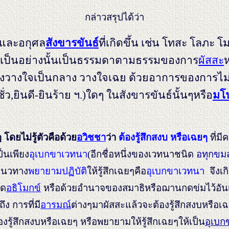
กล่าวสรุปได้ว่า
ศลและอกุศล
สังขารขันธ์
ที่เกิดขึ้น
เช่น โทสะ โลภะ โมห
ร ก็เป็นอย่างนั้นเป็นธรรมดาตามธรรมของการ
ผัสสะ
ห
ต้องวางใจเป็นกลาง วางใจเฉย ด้วยอาการของการไม่เ
ชั่ว,ยินดี-ยินร้าย ฯ.)ใดๆ ในสังขารขันธ์นั้นๆหรือ
มโ
ๆ โดยไม่รู้ตัวคือด้วย
อวิชชา
ว่า
ต้องรู้สึกสงบ หรือเฉยๆ
ที่มี
ป็นเพียง
อุเบกขาเวทนา
(อีกชื่อหนึ่งของเวทนาชนิด
อทุกขม
แนวทาง
พยายามปฏิบัติ
ให้รู้สึกเฉยๆคือ
อุเบกขาเวทนา
จึงเก
ิด
อธิโมกข์
หรือด้วยอำนาจของสมาธิหรือฌานกดข่มไว้อันเป
ง การที่มี
อารมณ์
ต่างๆมาผัสสะแล้วจะต้องรู้สึกสงบหรือเ
องรู้สึกสงบหรือเฉยๆ หรือพยายามให้รู้สึกเฉยๆให้เป็น
อุเบ