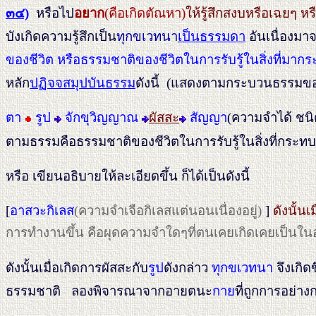
๓๔)
หรือไป
อยาก
(คือเกิดตัณหา)
ให้รู้สึกสงบหรือเฉยๆ หร
บังเกิดความรู้สึกเป็น
ทุกขเวทนา
เป็นธรรมดา
อันเนื่องมา
ของชีวิต หรือธรรมชาติของชีวิตในการรับรู้ในสิ่งที่มาก
หลัก
ปฏิจจสมุปบันธรรม
ดังนี้
(แสดงตามกระบวนธรรมของข
ตา
รูป
จักขุวิญญาณ
ผัสสะ
สัญญา
(ความจำได้ ชนิด
ตามธรรมคือธรรมชาติของชีวิตในการรับรู้ในสิ่งที่กระทบส
หรือ เขียนอธิบายให้ละเอียดขึ้น ก็ได้เป็นดังนี้
[
อาสวะกิเลส
(ความจำเจือกิเลสแต่นอนเนื่องอยู่)
]
ดังนั้นเม
การทำงานขึ้น คือผุดความจำใดๆที่ตนเคยเกิดเคยเป็นใน
ดังนั้นเมื่อเกิดการผัสสะกับ
รูป
ดังกล่าว
ทุกขเวทนา
จึงเกิดข
ธรรมชาติ ลองพิจารณาจากอายตนะ
กาย
ที่ถูกการอย่าง