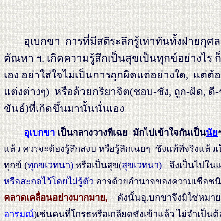
อุเบกขา การที่มีสติระลึกรู้เท่าทันทั้งฝ่ายกุ
ตัณหา ฯ. เกิดความรู้สึกเป็นสุขเป็นทุกข์อย่างไ
เอง อย่าใส่ใจไม่เป็นการถูกผิดแต่อย่างใด, แต่
แต่งต่างๆ) หรือด้วยกริยาจิต(ชอบ-ชัง, ถูก-ผิด, ดี-
ขันธ์)ที่เกิดขึ้นมานั้นนั่นเอง
อุเบกขา
เป็นกลางวางทีเฉย มักไปเข้าใจกันเป็น
นัย
แล้ว ควรจะต้องรู้สึกสงบ หรือรู้สึกเฉยๆ ซึ่งแท้ที่จริงแล้วเ
ทุกข์ (
ทุกขเวทนา)
หรือเป็นสุข(
สุขเวทนา)
จึงเป็นไปใน
หรือสะกดไว้โดยไม่รู้ตัว
อาจด้วยอำนาจของความเชื่อชน
คลาดเคลื่อนอย่างมากมาย,
ดังนั้นอุเบกขาจึงมิใช่หมายถึ
อารมณ์
)เช่นคนที่โกรธหรือเกลียดชังเข้าแล้ว ไม่จำเป็นต้