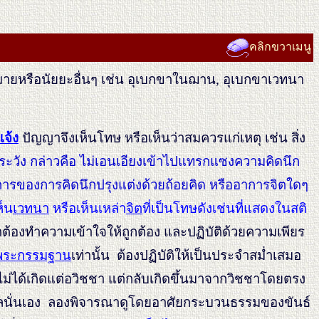
คลิกขวาเมนู
ายหรือนัยยะอื่นๆ เช่น อุเบกขาในฌาน, อุเบกขาเวทนา
้แจ้ง
ปัญญาจึงเห็นโทษ หรือเห็นว่าสมควรแก่เหตุ เช่น สิ่ง
ะวัง กล่าวคือ ไม่เอนเอียงเข้าไปแทรกแซงความคิดนึก
การของการคิดนึกปรุงแต่งด้วยถ้อยคิด หรืออาการจิตใดๆ
ห็น
เวทนา
หรือเห็นเหล่า
จิต
ที่เป็นโทษดังเช่นที่แสดงในสติ
เราต้องทำความเข้าใจให้ถูกต้อง และปฏิบัติด้วยความเพียร
พระกรรมฐาน
เท่านั้น ต้องปฏิบัติให้เป็นประจำสม่ำเสมอ
ไม่ได้เกิดแต่อวิชชา แต่กลับเกิดขึ้นมาจากวิชชาโดยตรง
นดลนั่นเอง ลองพิจารณาดูโดยอาศัยกระบวนธรรมของขันธ์