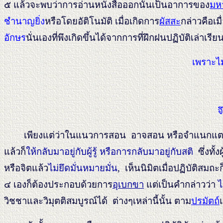
๕ แล้วจะพบว่าการอ่านหนังสือออกนั้นเป็นอาการของ
มห
ชำนาญยิ่ง
หรือโดยอัติโนมัติ เมื่อเกิดการ
ผัสสะ
กล่าวคือเม
อักษร
นั่นเองที่พึงเกิดขึ้นได้จากการที่ฝึกฝนปฏิบัติเล่าเรี
เพราะไม
จ
เพียงแต่ว่าในแนวการสอน อาจสอน หรือจำแนกแตกธรร
แล้วก็
ให้กลับมาอยู่กับผู้รู้ หรือการกลับมาอยู่กับสติ
ซึ่งทั้ง
หรือจิตแล้ว
ไม่ยึดมั่นหมายมั่น
, เห็นนิมิตเมื่อปฏิบัติสมถะ
๔ เองก็ต้องประกอบด้วยการ
อุเบกขา
แต่เป็นคำกล่าวว่า
ไ
วิชชาและวิมุตติสมบูรณ์ได้ ต่างๆเหล่านี้นั้น ตาม
ปรมัตถ