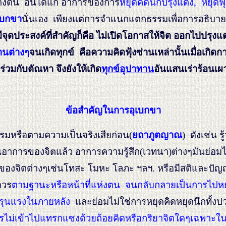
้างต้น อันได้แก่ อาการของการ
หยุดคิดนึกปรุงแต่ง, หยุดฟุ้
เบกขา
นั่นเอง เพียงแต่การจำแนกแตกธรรมเพื่อการอธิบายให
นมีจุดประสงค์ที่สำคัญก็คือ ไม่เปิดโอกาสให้จิต ออกไปปรุงแ
านต่างๆ
จนเกิดทุกข์ คือความคิดฟุ้งซ่านเหล่านั้นเมื่อเกิดก
ร่วมกับตัณหา จึงยังให้เกิด
ทุกข์อุปาทาน
อันแสนเร่าร้อนเผาล
ข้อสำคัญในการอุเบกขา
รรมหรือตามความเป็นจริงเสียก่อน(
ยถาภูตญาณ
) ดังเช่น รู
่าทันในอาการของจิตแล้ว อาการความรู้สึก(เวทนา)ต่างๆมันย
จิตต่างๆเช่นโทสะ โมหะ โลภะ ฯลฯ. หรือมีสติและปัญญารู้เ
ควร
ตามฐานะหรือหน้าที่แห่งตน
จนกลับกลายเป็นการไปหยุ
ษรุนแรงในภายหลัง
และย่อมไม่ใช่การหยุดคิดหยุดนึกทั้งปว
ไม่เข้าไปแทรกแซงด้วยถ้อยคิดหรือกริยาจิตใดๆเฉพาะในสิ่งท