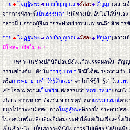
กาย
โผฏฐัพพะ
กายวิญญาณ
ผัสสะ
สัญญา
(ความจำ
จากการผัสสะนี้
เป็นธรรมดา
ไม่มีทางเป็นอื่นไปได้นั่น
กล่าวนี้ แต่จากผู้อื่นมากระทำอย่างรุนแรง จนถึง สังขารข
กาย
โผฏฐัพพะ
กายวิญญาณ
ผัสสะ
สัญญา
(ความจำ
มีโทสะ หรือโมหะ ฯ.
เพราะในช่วงปฏิบัติย่อมยังไม่เกิดมรรคผลนั้น สัญญาชน
ธรรมข้างต้น ดังนั้น
การอุเบกขา
จึงมิได้หมายความว่า เม
หรือ
การพยายามทำให้รู้สึกเฉยๆ
จะไม่ให้รู้สึกรู้สาใน
เวทน
เข้าใจตามความ
เป็นจริง
แห่งธรรมว่า
ทุกขเวทนา
ย่อมบัง
เกิดแต่ทวารต่างๆ ดังเช่น จากเหตุที่เหล่า
ธรรมารมณ์
ต่าง
จมูกไปกระทบผัสสะ จาก
โผฏฐัพพะ
ที่กายไปกระทบผัสสะ ท
ไปกดข่มหรือหลีกเลี่ยงก็ย่อมกระทำได้แต่เป็นเพียงครั้
เป็นเรื่องๆไป เป็นสภาวะที่ยังไม่ถาวร ไม่เที่ยง ยังเป็นเพีย