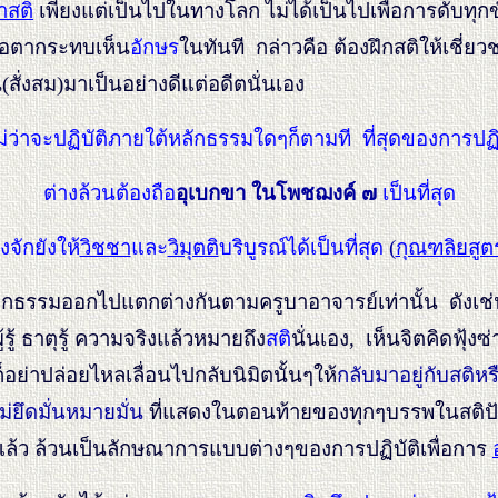
าสติ
เพียงแต่เป็นไปในทางโลก ไม่ได้เป็นไปเพื่อการดับทุก
ื่อตากระทบเห็น
อักษร
ในทันที กล่าวคือ ต้องฝึกสติให้เชี่ย
ยน(สั่งสม)มาเป็นอย่างดีแต่อดีตนั่นเอง
่ว่าจะปฏิบัติภายใต้หลักธรรมใดๆก็ตามที ที่สุดของการปฏิบ
ต่างล้วนต้องถือ
อุเบกขา ในโพชฌงค์ ๗
เป็นที่สุด
ึงจักยังให้
วิชชา
และ
วิมุตติ
บริบูรณ์ได้เป็นที่สุด
(
กุณฑลิยสูต
มออกไปแตกต่างกันตามครูบาอาจารย์เท่านั้น ดังเช่น การส
ผู้รู้ ธาตุรู้ ความจริงแล้วหมายถึง
สติ
นั่นเอง, เห็นจิตคิดฟุ้งซ่
ก็อย่าปล่อยไหลเลื่อนไปกลับนิมิตนั้นๆให้
กลับมาอยู่กับสติหรือ
ม่ยึดมั่นหมายมั่น
ที่แสดงในตอนท้ายของทุกๆบรรพในสติปัฏฐ
แล้ว ล้วนเป็นลักษณาการแบบต่างๆของการปฏิบัติเพื่อการ