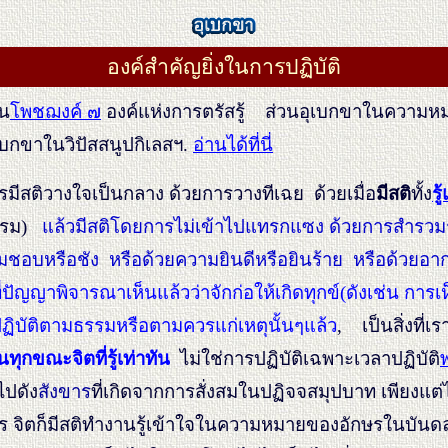
องค์สำคัญยิ่งในการปฏิบัติ
น
โพชฌงค์ ๗
องค์แห่งการตรัสรู้ ส่วนอุเบกขาในความหม
บกขาในวิปัสสนูปกิเลสฯ.
อ่านได้ที่นี่
รมีสติวางใจเป็นกลาง ด้วยการวางทีเฉย ด้วยเมื่อ
มีสติ
ทั้ง
รู
รรม)
แล้ว
มีสติโดยการไม่เข้าไปแทรกแซง ด้วยการสำรวมร
มชอบหรือชัง หรือด้วยความยินดีหรือยินร้าย หรือด้วยอา
ี่ปัญญาพิจารณาเห็นแล้วว่าจักก่อให้เกิดทุกข์(ดังเช่น การเ
ปฏิบัติตามธรรมหรือตามควรแก่เหตุนั้นๆแล้ว
, เป็นสิ่งที่
นทุกขณะจิตที่รู้เท่าทัน
ไม่ใช่การปฏิบัติเฉพาะเวลาปฏิบัติ
ไปดัง
สังขาร
ที่เกิดจากการสั่งสมในปฏิจจสมุปบาท เพียงแต่
กษร จิตก็มีสติทำงานรู้เข้าใจในความหมายของอักษรในบั