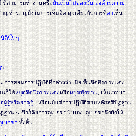
ข์ ที่สามารถทำงานหรือ
มันเป็นไปของมันเองด้วยความ
วชาญชำนาญยิ่งในการเห็นจิต ดุจเดียวกับการที่
ตา
เห็น
ัตินั้นๆ
ร
)
อนการปฏิบัติที่กล่าวว่า เมื่อเห็นจิตคิดปรุงแต่ง
านก็ให้
หยุดคิดนึกปรุงแต่ง
หรือ
หยุดฟุ้งซ่าน
, เห็นเวทนา
ผู้รู้หรือธาตุรู้,
หรือแม้แต่การปฏิบัติตามหลักสติปัฏฐาน
าน ๔ ซึ่งก็คือการอุเบกขานั่นเอง อุเบกขาจึงยังให้
อุเบกขา
ทั้งสิ้น