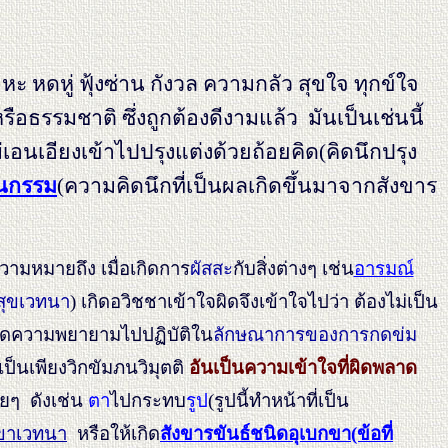
ะ หดหู่ ฟุ้งซ่าน กังวล ความกลัว สุขใจ ทุกข์ใจ
รือธรรมชาติ ซึ่งถูกต้องดีงามแล้ว มันเป็นเช่นนี้
อนเอียงเข้าไปปรุงแต่งด้วยถ้อยคิด(คิดนึกปรุง
นกรรม
(ความคิดนึกที่เป็นผลเกิดขึ้นมาจากสังขาร
ความหมายถึง เมื่อเกิดการ
ผัสสะ
กับสิ่งต่างๆ เช่น
อารมณ์
สุขเวทนา
) เกิดอวิชชาเข้าใจผิดจึงเข้าใจไปว่า ต้องไม่เป็น
ิดความพยายามไปปฏิบัติใน
ลักษณาการของการกดข่ม
็นเพียงวิกขัมภนวิมุตติ
อันเป็นความเข้าใจที่ผิดพลาด
ฉยๆ ดังเช่น
ตา
ไปกระทบ
รูป
(รูปนี้ทำหน้าที่เป็น
กขาเวทนา
หรือให้เกิด
สังขารขันธ์ชนิดอุเบกขา(ข้อที่