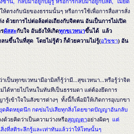
งซ่าน, กลับมาอยู่กับผู้รู้ หรือการกลับมาอยู่กับสติ, ไม่ยึด
้ตรงกับนัยของธรรมนั้นๆ หรือการใช้เพื่อการสื่อสารสั่ง
ต่ง ด้วยการไปต่อล้อต่อเถียงกับจิตตน อันเป็นการไม่เปิด
าร
ผัสสะ
กับใจ อันยังให้เกิด
ทุกขเวทนา
ขึ้นได้ แล้ว
นขึ้นในที่สุด โดยไม่รู้ตัว ก็ด้วยความไม่รู้(
อวิชชา
) อัน
้ว่าเป็นทุกขเวทนามีอามิสก็รู้ว่ามี...สุขเวทนา...หรือรู้ว่าจิต
่อมไม่ได้หายไปไหนในทันทีเป็นธรรมดา แต่ต้องยึดการ
ข้าใจในสังขารต่างๆ ทั้งนี้ก็เพื่อมิให้เกิดการอุเบกขา
ดคิดหยุดนึก กดข่มไปเสียทุกสิ่งโดยขาดปัญญาอันกลับ
งด้วยคิดว่าเป็นความว่างหรือ
สุญญตา
อย่างผิดๆ
แต่
ี่สติระลึกรู้และเท่าทันแล้วว่าให้โทษนั้นๆ