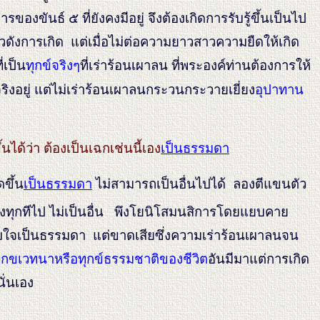
นธ์ ๕ ที่ยังคงมีอยู่ จึงต้องเกิดการรับรู้ขึ้นเป็นไป
็วดังการเกิด แต่เมื่อไม่ต่อความยาวสาวความยืดให้เกิด
ี่เป็น
ทุกข์จริงๆ
ที่เร่าร้อนเผาลน ที่พระองค์ท่านต้องการให้
งอยู่ แต่ไม่เร่าร้อนเผาลนกระวนกระวายเยี่ยง
อุปาทาน
ึ้นได้ว่า ต้องเป็นเฉกเช่นนี้เอง
เป็นธรรมดา
ดขึ้น
เป็นธรรมดา
ไม่สามารถเป็นอื่นไปได้ ลองตีแขนตัว
ั้งทุกทีไป ไม่เป็นอื่น พึงโยนิโสมนสิการโดยแยบคาย
บใจเป็นธรรมดา แต่ขาดเสียซึ่งความเร่าร้อนเผาลนจน
ุกขเวทนาหรือทุกข์ธรรมชาติของชีวิต
อันมีมาแต่การเกิด
ั่นเอง