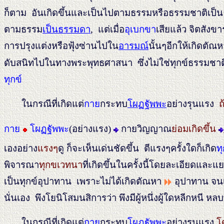
ก็ตาม อันเกิดขึ้นและเป็นไปตามธรรมหรือธรรมชาติเป็นธร
ตามธรรม
เป็นธรรมดา
, แต่เมื่อ
อุเบกขา
เสียแล้ว จิตสังข
การปรุงแต่งหรือฟุ้งซ่านไปใน
อารมณ์
นั้นๆอีกให้เกิดตัณ
ดับสนิทไปในทางพระพุทธศาสนา ซึ่งไม่ใช่ทุกข์ธรรมชาติอ
ทุกข์
ในกรณีที่เกิดแต่
กาย
กระทบ
โผฏฐัพพะ
อย่างรุนแรง
ถ
กาย
โผฏฐัพพะ
(อย่างแรง)
กายวิญญาณ
ย่อมเกิดขึ้น
เองอย่าง
แรงๆ
ดู ก็จะเห็นเด่นชัดขึ้น ตีแรงๆครั้งใดก็เกิด
ท
พิจารณา
ทุกขเวทนา
ที่เกิดขึ้นในครั้งนี้โดยละเอียดและ
เป็นทุกข์อุปาทาน เพราะไม่ได้เกิดตัณหา
อุปาทาน จนเป
นั่นเอง พึงโยนิโสมนสิการว่า พึงมีผู้หนึ่งผู้ใดหลีกหนี 
ในกรณีที่เกิดแต่
กาย
กระทบ
โผฏฐัพพะ
อย่างรุนแรง
โ