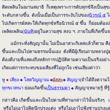
ติดเพลินในฌานสมาธิ ก็เหตุเพราะการดับทุกข์จึงเป็นสุขอ
ระดับกลางขึ้น ดังนั้นเมื่อเป็นการระงับไปของ
นิวรณ์ ๕
ได
ไปเกิดการผัสสะให้เกิดทุกข์หรือนิวรณ์ ๕ ขึ้น ก็ย่อมต้อง
เพลิดเพลิน(
นันทิ
)อยู่ในความสุข สงบ ฯ. ภายในที่เกิดขึ้นจา
แม้กระทั่งสัญญานั้น ไม่เป็นอาสวะกิเลสแล้วก็ตาม คื
ขึ้นและเป็นไปตามธรรมนั้นเอง ดังที่มีผู้เรียนถามหลวงปู่ดู
ต้องดีงามที่แสดงถึงหลักการปฏิบัติตามความเป็นจริงอย่
เกิดแต่การกระทบของเสียงที่ไม่ถูกใจ เช่นเสียงด่าว่า
หู
เสียง
โสตวิญญาณ
ผัสสะ
สัญญา
(จำได้ถึงความ
ทุกขเวทนา
ย่อมเกิดขึ้น
เป็นธรรมดา
สัญญา(หมายรู้ ที่ร
กล่าวคือ เกิดขึ้นและเป็นไปตามที่ท่านกล่าวไว้นั้นจริงๆ
หรือไม่เอาไปคิดนึกปรุงแต่ง หรือไม่เอาไปฟุ้งซ่านปรุงแต