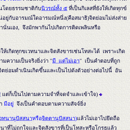
ันโดยธรรมชาติกับ
นิวรณ์ทั้ง ๕
ที่เป็นกิเลสที่ยังให้เกิดทุกข์
อยู่กับอารมณ์ใดอารมณ์หนึ่ง(คือสมาธิ)จิตย่อมไม่ส่งส่าย
ตานั่นเอง, จึงมักพากันไปเกิดการติดเพลินหรือ
ังให้เกิดทุกขเวทนาและจิตสังขารเช่นโทสะได้ เพราะเกิด
ามความเป็นจริงยิ่งว่า "
มี แต่ไม่เอา
" เป็นคำตอบที่ถูก
ย่อมดำเนินเกิดขึ้นและเป็นไปดังตัวอย่างต่อไปนี้ อัน
ส
แต่ก็เป็นไปตามความจำที่จดจำและเข้าใจ)
่า
มีอยู่
จึงเป็นคำตอบตามความสัจจ์ยิ่ง
วทนานุปัสสนา
หรือ
จิตตานุปัสสนา
)
แล้วไม่เอาไปยึดถือ
วทนาที่ไม่ถูกใจและจิตสังขารที่เป็นโทสะหรือโกรธแล้ว