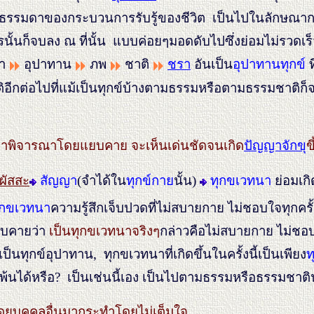
รมดาของกระบวนการรับรู้ของชีวิต เป็นไปในลักษณาการของขั
ารนั้นก็จบลง ณ ที่นั้น แบบค่อยๆมอดดับไปซึ่งย่อมไม่รวดเร
หา
อุปาทาน
ภพ
ชาติ
ชรา
อันเป็น
อุปาทานทุกข์
ท
ีกต่อไปที่แม้เป็นทุกข์บ้างตามธรรมหรือตามธรรมชาติก็จริ
้าพิจารณาโดยแยบคาย จะเห็นเด่นชัดจนเกิด
ปัญญาจักข
ข
ผัสสะ
สัญญา
(จำได้ใน
ทุกข์กาย
นั้น)
ทุกขเวทนา
ย่อมเกิ
ุกขเวทนา
ความรู้สึกเจ็บปวดที่ไม่สบายกาย ไม่ชอบใจทุกคร
แยบคายว่า
เป็นทุกขเวทนาจริงๆ
กล่าวคือไม่สบายกาย ไม่ชอ
็นทุกข์อุปาทาน, ทุกขเวทนาที่เกิดขึ้นในครั้งนี้เป็นเพียง
ท
หลบพ้นได้หรือ? เป็นเช่นนี้เอง เป็นไปตามธรรมหรือธรรมชาติน
ดยบุคคลอื่นมากระทำโดยไม่เต็มใจ