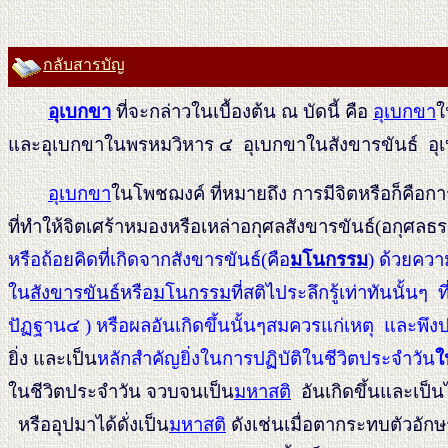
กลับสารบัญ
อุเบกขา
ที่จะกล่าวในเบื้องต้น ณ บัดนี้ คือ
อุเบกขา
ใ
และอุเบกขาในพรหมวิหาร ๔ อุเบกขาในสังขารขันธ์ อุเ
อุเบกขา
ในโพชฌงค์ ที่หมายถึง การมีจิตหรือก็คือกา
ที่ทำให้จิตเศร้าหมองหรือเหล่าอกุศลสังขารขันธ์(อกุศลธ
หรือถ้อยคิดที่เกิดจากสังขารขันธ์(คือ
มโนกรรม
) ด้วยควา
ใน
สังขารขันธ์
หรือ
มโนกรรม
ที่สติไประลึกรู้เท่าทันนั้นๆ
ท
ปัฏฐาน๔ ) หรือผลอันเกิดขึ้นนั้นๆสมควรแก่เหตุ และพึง
ยิ่ง และเป็น
หลักสำคัญยิ่งในการปฏิบัติในชีวิตประจำวัน
ใ
ในชีวิตประจำวัน จวบจนเป็น
มหาสติ
อันเกิดขึ้นและเป็น
หรืออุปมาได้ดั่งเป็น
มหาสติ
ดังเช่นเมื่อตากระทบตัวอั