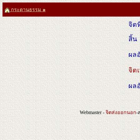
กระดานธรรม ๑
จิตท
สิ้น
ผลอ
จิตเ
ผลอ
Webmaster -
จิตส่งออกนอก
-