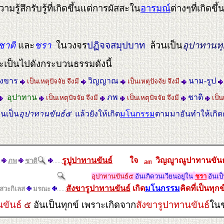
ามรู้สึกรับรู้ที่เกิดขึ้นแต่การผัสสะใน
อารมณ์
ต่างๆที่เกิดข
ชาติ
และ
ชรา
ในวงจร
ปฏิจจสมุปบาท
ล้วนเป็น
อุปาทานทุ
ะเป็นไปดังกระบวนธรรมดังนี้
ังขาร
วิญญาณ
นาม-รูป
เป็นเหตุปัจจัย จึงมี
เป็นเหตุปัจจัย จึงมี
อุปาทาน
ภพ
ชาติ
เป็นเหตุปัจจัย จึงมี
เป็นเหตุปัจจัย จึงมี
เป็น
วนเป็น
อุปาทานขันธ์๕
แล้วยังให้เกิด
มโนกรรม
ตามมาอันทำให้เกิดคว
รูปูปาทานขันธ์
ใจ
วิญญูาณูปาทานขั
ภพ
ชาติ
......
อุปาทานขันธ์๕
อันเกิดวนเวียนอยู่ใน
ชรา
อันเป
สังขารูปาทานขันธ์
เกิด
มโนกรรม
คิดที่เป็นทุก
สวะกิเลส
มรณะ
......
ขันธ์
๕
อันเป็นทุกข์ เพราะเกิดจาก
สังขารูปาทานขันธ์
ในช