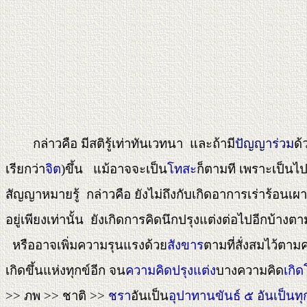
กล่าวคือ มีสติรู้เท่าทันเวทนา และถ้ามี
ปัญญาร่วม
ด้
เรียกว่า
จิต
)ขึ้น แม้อาจจะเป็น
โทสะ
ก็ตามที เพราะเป็นไ
สัญญาหมายรู้ กล่าวคือ ยังไม่ถึงกับเกิดอาการเร่าร้อนเผา
อยู่เพียงเท่านั้น ยังเกิดการคิดนึกปรุงแต่งต่อไปอีกบ้า
หรืออาจเพิ่มความรุนแรงด้วย
สังขาร
ตามที่สั่งสมไว้ตา
เกิดขึ้นแห่งทุกข์อีก จน
ความคิดปรุงแต่ง
บางความคิด
เกิ
>> ภพ >> ชาติ >>
ชรา
อันเป็น
อุปาทานขันธ์ ๕ อันเป็นทุ