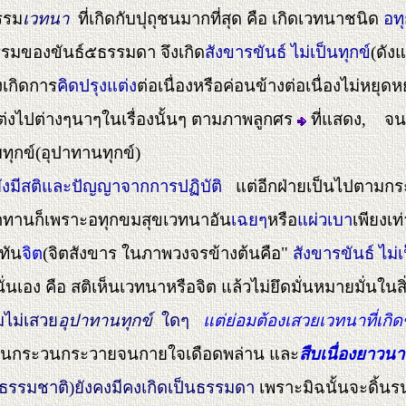
รรม
เวทนา
ที่เกิดกับปุถุชนมากที่สุด คือ เกิดเวทนาชนิด
อท
ธรรมของขันธ์๕ธรรมดา จึงเกิด
สังขารขันธ์ ไม่เป็นทุกข์
(
ดัง
งเกิดการ
คิดปรุงแต่ง
ต่อเนื่องหรือค่อนข้างต่อเนื่องไม่หยุ
แต่งไปต่างๆนาๆในเรื่องนั้นๆ ตามภาพลูกศร
ที่แสดง, จนใน
ทุกข์(อุปาทานทุกข์)
งยังมีสติและปัญญาจากการปฏิบัติ
แต่อีกฝ่ายเป็นไปตามกร
ุปาทานก็เพราะอทุกขมสุขเวทนาอัน
เฉยๆ
หรือ
แผ่วเบา
เพียงเท่
ทัน
จิต
(จิตสังขาร ในภาพวงจรข้างต้นคือ"
สังขารขันธ์
ไม่เ
เอง คือ สติเห็นเวทนาหรือจิต แล้วไม่ยึดมั่นหมายมั่นในสิ่
มไม่เสวย
อุปาทานทุกข์
ใดๆ
แต่ย่อมต้องเสวยเวทนาที่เกิด
ผาลนกระวนกระวายจนกายใจเดือดพล่าน และ
สืบเนื่องยาวน
รม(ธรรมชาติ)ยังคงมีคงเกิดเป็นธรรมดา
เพราะมิฉนั้นจะดิ้น