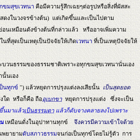
ุกขมสุขเวทนา
คือมีความรู้สึกเฉยๆต่อรูปหรือสิ่งที่ผัสสะ
แสดงในวงจรข้างต้น) แต่เกิดขึ้นและเป็นไปตาม
ดหย่อนเหมือนดังข้างต้นที่กล่าวแล้ว หรืออาจเพิ่มความ
ที่สุดเป็นเหตุเป็นปัจจัยให้เกิด
เวทนา
ที่เป็นเหตุปัจจัยให้
ะบวนธรรมของธรรมชาติเพราะอทุกขมสุขเวทนานั่นเอง
านั้นเอง
ป็นทุกข์
") แล้วหยุดการปรุงแต่งลงเสียนั้น
เป็นสุดยอด
งใด หรือก็คือ ถือ
อุเบกขา
หยุดการปรุงแต่ง ซึ่งจะเป็น
ขึ้นมาแล้ว
เป็นธรรมดา
แล้วก็ดับจางคลายลงไปเพราะ
าน
เหมือนดั่งในอุปาทานทุกข์
จึงควรมีความเข้าใจด้วย
รนพยายาม
ดับสภาวธรรม
จนก่อเป็นทุกข์โดยไม่รู้ตัว การ