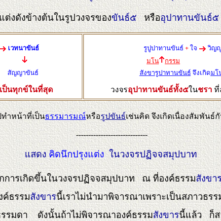
แต่งดังข้างต้นในรูปวงจรของ
ขันธ์๕
หรือ
อุปาทานขันธ์๕
เวทนาขันธ์
รูปูปาทานขันธ์
+
ใจ
วิญญ
มโน
กรรม
ัญญาขันธ์
สังขารูปาทานขันธ์
จึงเกิด
มโ
เป็นทุกข์ในที่สุด
วงจร
อุปาทานขันธ์ทั้ง๕
ใน
ชรา
ท
ปทำหน้าที่เป็น
ธรรมารมณ์
หรือ
รูปขันธ์
เช่นคิด จึงเกิดเนื่องสัมพันธ์
-----------------------------
แสดง
คิดนึกปรุงแต่ง
ในวงจรปฏิจจสมุปบาท
กการเกิดขึ้นในวงจรปฏิจจสมุปบาท ณ ที่องค์ธรรม
สังขา
องค์ธรรม
สังขาร
นี้เราไม่นำมาพิจารณาเพราะเป็นสภาวธรรมอย
็นธรรมดา ดังนั้นถ้าไม่พิจารณาองค์ธรรม
สังขาร
นี้แล้ว ก