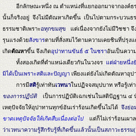
อีกลักษณะหนึ่ง ณ ตำแหน่งที่แยกออกมาจากองค์ธ
นั้นก็จริงอยู่ จึงไม่มีตัณหาเกิดขึ้น เป็นไปตามกระบวน
ธรรมชาติเพราะ
อทุกขมสุข
แต่เนื่องจากยังไม่มีวิชชา จึ
รุนแรงด้วย
สังขาร
ตามที่สั่งสมไว้ตามความเคยชินที่ปรุง
เกิด
ตัณหา
ขึ้น จึงเกิด
อุปาทานขันธ์ ๕ ในชรา
อันเป็นความ
ทั้งสองเกิดที่ตำแหน่งเดียวกันในวงจร
แต่ฝ่ายหนึ่
มิได้เป็นเพราะสติและปัญญา
เพียงแต่ยังไม่เกิดตัณหาอ
การมี
สติ
รู้เท่าทัน
เวทนา
ในปฏิจจสมุปบาท หรือรู้เท่า
ของการปฏิบัติ
เป็นการปฏิบัติเฉกเช่นในสติปัฏฐาน ๔ นั่น
เหตุปัจจัยให้อุปาทานทุกข์อันเร่าร้อนเกิดขึ้นไม่ได้
จึงย่อ
ขาดเหตุปัจจัยให้เกิดสืบเนื่องต่อไป
แต่ก็ไม่เร่าร้อนเ
ว่าเวทนาความรู้สึกรับรู้ที่เกิดขึ้นแล้วนั้นเป็นสภาวะธร