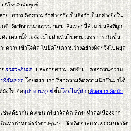
ป็นนิโรธอันพ้นทุกข์
ลาย ความคิดความจำต่างๆจึงเป็นสิ่งจำเป็นอย่างยิ่งใน
 คิดพิจารณาธรรม ฯลฯ. สิ่งเหล่านี้ล้วนเป็นสิ่งที่ถูก
มคิดเหล่านี้ด้วยจึงจะไม่ดำเนินไปตามวงจรการเกิดขึ้น
พราะความเข้าใจผิด ไปยึดในความว่างอย่างผิดๆจึงไปหยุด
าก
อาสวะกิเลส
และจากความเคยชิน ตลอดจนความ
้าที่อันควร
โดยตรง เราเรียกความคิดความนึกขึ้นมาได้
ี่ยังให้เกิด
อุปาทานทุกข์
ขึ้น
โดยไม่รู้ตัว
(
ตัวอย่าง คิดนึก
ดียวกัน ดังเช่น กริยาจิตคิด ที่กระทำต่อเนื่องจาก
งที่นินทาด่าทอต่อว่าต่างๆนาๆ จึงเกิดกระบวนธรรมของจิต