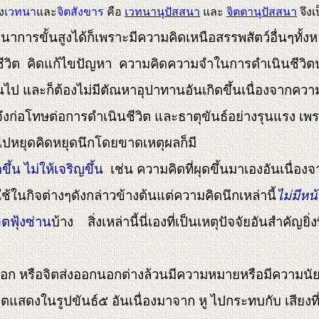
้ง
เวทนา
และ
จิตสังขาร
คือ
เวทนานุปัสสนา
และ
จิตตานุปัสสนา
จึงเ
ารขั้นสูงได้ก็เพราะมีความคิดเหนือสรรพสัตว์อื่นๆทั้งห
งชีวิต คิดแก้ไขปัญหา ความคิดความจำในการดำเนินชีวิตปกติ
้นไป และก็ต้องไม่มีตัณหาอุปาทานอันเกิดขึ้นเนื่องจากควา
้จึงก่อโทษต่อการดำเนินชีวิต และธาตุขันธ์อย่างรุนแรง เ
ต่ไปหยุดคิดหยุดนึกโดยขาดเหตุผลก็มี
ขึ้น ไม่ให้เจริญขึ้น
เช่น ความคิดที่ผุดขึ้นมาเองอันเนื่องจ
ที่ใช้ในกิจต่างๆดังกล่าวข้างต้นแต่ความคิดนึกเหล่านี้
ไม่มีหน
ิตฟุ้งซ่าน
บ้าง สิ่งเหล่านี้นี่เองที่เป็นเหตุปัจจัยอันสำคัญยิ่งท
หรือจิตส่งออกนอกต่างล้วนมีความหมายหรือมีความนัยเช่นเ
จิตแสดงในรูปขันธ์๕ อันเนื่องมาจาก หู ไปกระทบกับ เสีย