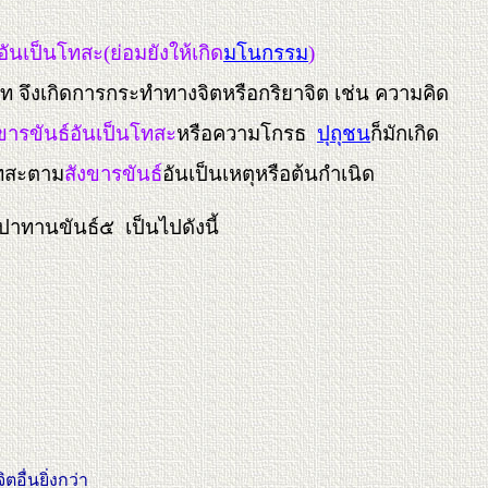
อันเป็นโทสะ(ย่อมยังให้เกิด
มโนกรรม
)
 จึงเกิดการกระทำทางจิตหรือกริยาจิต เช่น ความคิด
ขารขันธ์อันเป็นโทสะ
หรือความโกรธ
ปุถุชน
ก็มักเกิด
ยโทสะตาม
สังขารขันธ์
อันเป็นเหตุหรือต้นกำเนิด
าทานขันธ์๕ เป็นไปดังนี้
อื่นยิ่งกว่า