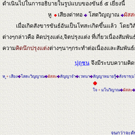
ดำเนินไปในการอธิบายในรูปแบบของขันธ์ ๕ เยี่ยงนี้
หู
เสียงด่าทอ
โสตวิญญาณ
ผัสส
เมื่อเกิดสังขารขันธ์อันเป็นโทสะเกิดขึ้นแล้ว โดยวิ
ต่างๆกล่าวคือ คิดปรุงแต่ง,จิตปรุงแต่ง ที่เกี่ยวเนื่องสัมพันธ
ความ
คิดนึกปรุงแต่ง
ต่างๆนาๆกระทำต่อเนื่องและสัมพันธ์
ปุถุชน
จึงมีระบบความคิดป
ห ู
+
เสียง
โสตะวิญญาณ
ผัสสะ
สัญญาจำ
เวทนา
สัญญาหมายรู้
สังขาร(
ใจ
+
มโนวิญาณ
ผัสสะ
จนกว่าจะดับ