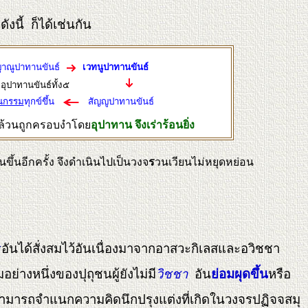
ดังนี้ ก็ได้เช่นกัน
ูาณูปาทานขันธ์
เวทนูปาทานขันธ์
อุปาทานขันธ์ทั้ง๕
นกรรม
ทุกข์ขึ้น
สัญญูปาทานขันธ์
ี่ล้วนถูกครอบงําโดย
อุปาทาน จึงเร่าร้อนยิ่ง
กันขึ้นอีกครั้ง จึงดำเนินไปเป็นวงจ
ร
วนเวียนไม่หยุดหย่อน
ร
อันได้สั่งสมไว้อันเนื่องมาจากอาสวะกิเลสและอวิชชา
่างหนึ่งของปุถุชนผู้ยังไม่มี
วิชชา
อัน
ย่อมผุดขึ้น
หรือ
็สามารถจำแนกความคิดนึกปรุงแต่งที่เกิดในวงจรปฏิจจสมุ