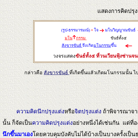
แสดงการคิดปรุง
(รูป-ธรรมารมณ์)
+
ใจ
มโนวิญญูาณขันธ์
มโน
กรรม
ขันธ์ทั้ง๕
สังขารขันธ์
จึงเกิด
มโนกรรม
ขึ้น
ส
วงจรแสดง
ขันธ์ทั้ง๕ ที่วนเวียนฟุ้งซ่านจน
กล่าวคือ
สังขารขันธ์
ที่เกิดขึ้นแลัวเกิดมโนกรรมนั้น ไ
ความคิดนึกปรุงแต่ง
หรือ
จิตปรุงแต่ง
ถ้าพิจารณาจา
นั้น ก็จัดเป็น
ความคิดปรุงแต่ง
อย่างหนึ่งได้เช่นกัน แต่ที่
นึกขึ้นมาเอง
โดยควบคุมบังคับไม่ได้บ้างเป็นบางครั้งเป