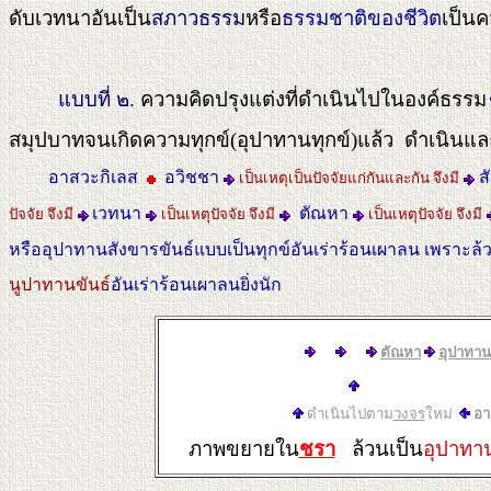
ดับเวทนาอันเป็น
สภาวธรรม
หรือ
ธรรมชาติของชีวิต
เป็นคว
แบบที่ ๒.
ความคิดปรุงแต่งที่ดำเนินไปในองค์ธรรม
สมุปบาทจนเกิดความทุกข์(อุปาทานทุกข์)แล้ว ดำเนินแล
อาสวะกิเลส
อวิชชา
ส
เป็นเหตุเป็นปัจจัยแก่กันและกัน จึงมี
เวทนา
ตัณหา
ปัจจัย จึงมี
เป็นเหตุปัจจัย จึงมี
เป็นเหตุปัจจัย จึงมี
หรืออุปาทานสังขารขันธ์แบบเป็นทุกข์อันเร่าร้อนเผาลน เพราะล้
นูปาทานขันธ์
อันเร่าร้อนเผาลนยิ่งนัก
ตัณหา
อุปาทาน
ดำเนินไปตาม
วงจร
ใหม่
อา
ภาพขยายใน
ชรา
ล้วนเป็น
อุปาทาน