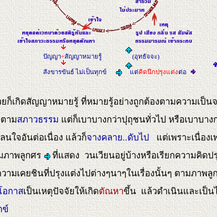
ปัญญา
+
สัญญาหมายรู้
(อุทธัจจะ
)
สังขารขันธ์ ไม่เป็นทุกข์
แต่
คิดนึกปรุงแต่ง
ต่อ
วยก็เกิดสัญญาหมายรู้ ที่หมายรู้อย่างถูกต้องตามความเป็นจ
ปตาม
สภาวธรรม
แต่ก็เบาบางกว่าปุถุชนทั่วไป หรือเบาบา
ลนใจอันต่อเนื่อง แล้วก็
จางคลาย..ดับไป
แต่เพราะเนื่องเ
งตามภาพลูกศร
ที่แสดง วนเวียนอยู่บ้างหรือเรียกความคิดปร
มความเคยชินที่ปรุงแต่งไปต่างๆนาๆในเรื่องนั้นๆ ตามภาพล
ดโอกาส
เป็นเหตุปัจจัยให้เกิด
ตัณหา
ขึ้น แล้วดำเนินและเป
กข์