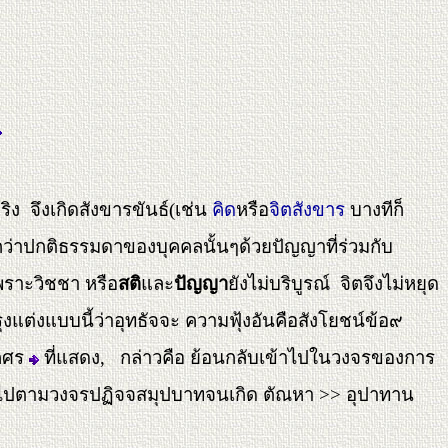
ริง จึงเกิดสังขารขันธ์(เช่น
คิด
หรือ
จิตสังขาร
บางทีก็
งกว่าปกติธรรมดาของบุคคลนั้นๆด้วยปัญญาที่ร่วมกับ
พราะวิชชา หรือ
สติ
และ
ปัญญา
ยังไม่บริบูรณ์ จิตจึงไม่หยุด
ุงแต่งแบบนี้ว่าอุทธัจจะ ความฟุ้งอันคือสังโยชน์ข้อ๙
ูกศร
ที่แสดง, กล่าวคือ ย้อนกลับเข้าไปในวงจรของการ
็นไปตามวงจรปฏิจจสมุปบาทจนเกิด ตัณหา >> อุปาทาน