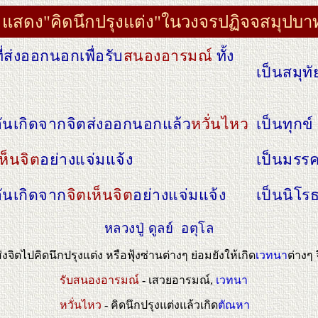
แสดง"คิดนึกปรุงแต่ง"ในวงจรปฏิจจสมุปบา
ี่ส่งออกนอกเพื่อรับ
สนองอารมณ์
ทั้ง
เป็นสมุทั
ันเกิดจากจิตส่งออกนอกแล้ว
หวั่นไหว
เป็นทุกข์
ห็นจิต
อย่างแจ่มแจ้ง
เป็นมรร
ันเกิดจาก
จิตเห็นจิต
อย่างแจ่มแจ้ง
เป็นนิโร
หลวงปู่ ดูลย์ อตุโล
ส่งจิตไปคิดนึกปรุงแต่ง หรือฟุ้งซ่านต่างๆ ย่อมยังให้เกิด
เวทนา
ต่างๆ 
รับสนองอารมณ์
- เสวยอารมณ์,
เวทนา
หวั่นไหว
- คิดนึกปรุงแต่งแล้วเกิด
ตัณหา