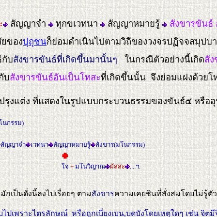
ะ
สัญญาจำ
ทุกขเวทนา
สัญญาหมายรู้
สังขารขันธ์ 
สัยของ
ปุถุชน
ก็ย่อมดำเนินไปตามวิถีของวงจรปฏิจจสมุปบาท
์กับ
สังขารขันธ์ที่เกิดขึ้นมานั้นๆ
ในกรณีตัวอย่างนี้เกิด
สัง
กับ
สังขารขันธ์อันเป็นโทสะ
ที่เกิดขึ้นนั้น จึงย่อมแฝงด้ว
รุงแต่ง ที่แสดงในรูปแบบกระบวนธรรมของขันธ์๕ หรืออุป
มโนกรรม)
สัญญาจำ
เวทนา
สัญญาหมายรู้
สังขาร(มโนกรรม)
ใจ
+
มโนวิญาณ
ผัสสะ
....ฯ.
มักเป็นดั่งนี้ลงไปเรื่อยๆ ตาม
สังขาร
ความเคยชินที่สั่งสมโดยไม่รู้ตัว
ไปเพราะไตรลักษณ์ หรือถูกเบี่ยงเบน,บดบังโดยเหตุใดๆ เช่น จิตมีจิต