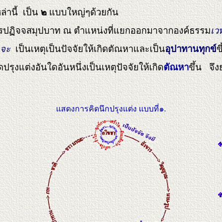
ล่านี้ เป็น
๒
แบบใหญ่ๆด้วยกัน
วงจรปฏิจจสมุปบาท ณ ตำแหน่งที่แยกออกมาจากองค์ธรรม
เว
จะ
เป็นเหตุเป็นปัจจัยให้เกิดตัณหาและเป็น
อุปาทานทุกข์
ข
รุงแต่งอันใดอันหนึ่งเป็นเหตุปัจจัยให้เกิด
ตัณหา
ขึ้น จึ
แสดงการคิดนึกปรุงแต่ง
แบบที่๑.