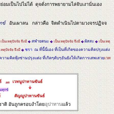
ึ้นย่อมเป็นไปไม่ได้ ดุจดั่งการพยายามไล่จับเงานั่นเอง
กข์
อันเผาลน กล่าวคือ จิตดำเนินไปตามวงจรปฏิจจ
สฬายตนะ
ผัสสะ
เป็นเหตุปัจจัย จึงมี
เป็นเหตุปัจจัย จึงมี
เป็นเหตุ
ชรา
ณ ที่นี้นี่เอง ที่เป็นที่เกิดของความคิดปรุงแต่ง
เหตุปัจจัย จึงมี
ามคิดฟุ้งซ่านปรุงแต่ง ที่เกิดๆดับๆอันยังให้เกิดการเสพเสวย
เวท
นธ์
เวทนูปาทานขันธ์
็นทุกข์
ข์
สัญญูปาทานขันธ์
าติ อันถูกครอบงําโดย
อุปาทาน
แล้ว