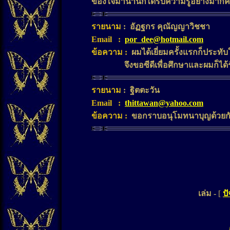
ข้องใจมานานก็ได้รับความรู้อย่างมากค่
รายนาม
:
อัฏฐกร คุณัญญาวิชชา
Email
:
por_dee@hotmail.com
ข้อความ
:
ผมได้เยี่ยมครั้งแรกก็ประท
จึงขอซีดีเพื่อศึกษาและผมก็
รายนาม
: ฐิตตะวัน
Email
:
thittawan@yahoo.com
ข้อความ
:
ขอกราบอนุโมทนาบุญด้วยกับท
เล่ม -
[
ปั