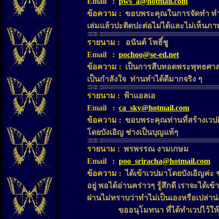
Email
:
pws_a@hotmail.com
ข้อความ
:
ขอบพระคุณในการจัดทำ ทำใ
เล่มแล้วปะติดปะต่อไม่ได้และไม่เห็นภา
รายนาม
:
อนันต์ โพธิ์ชู
Email
:
pochoo@se-ed.net
ข้อความ
:
เป็นการสืบทอดพระพุทธศา
เป็นกำลังใจ
ท่านทำได้ดีมากจริง ๆ
รายนาม
:
ฟ้าแอลเอ
Email
:
ca_sky@hotmail.com
ข้อความ
:
ขอบพระคุณท่านที่สร้างเวปด
โดยบังเอิญ ช่างเป็นบุญแท้ๆ
รายนาม
:
พรพรรณ งามเกษม
Email
:
poo_sriracha@hotmail.com
ข้อความ
:
ได้เข้าเวปมาโดยบังเอิญค่ะ ช
อยู่ พอได้อ่านคร่าวๆ รู้สึกดี เราจะได้เ
ผ่านไม่ทราบว่าทำไม่เป็นเองหรือเปล่าน่
ขออนุโมทนา ที่ได้ทำเวปไว้ให้ได