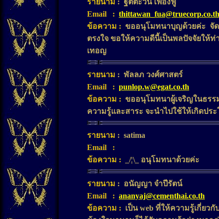
รายนาม
:
ฐิตตะวัน เฟื่องฟู
Email
:
thittawan_fua@truecorp.co.t
ข้อความ
:
ขออนุโมทนาบุญด้วยค่ะ จัดทำ
ตรงใจ ขอให้ความดีนี้เป็นพลปัจจัยให้
เทอญ
รายนาม
:
พัลลภ วงศ์ศาสตร์
Email
:
punlop.w@egat.co.th
ข้อความ
:
ขออนุโมทนาผู้เจริญในธรรมร
ความรู้และสาระ จะนำไปใช้ให้เกิดปร
รายนาม
:
satima
Email
:
ข้อความ
:
_/¦\_ อนุโมทนาด้วยค่ะ
รายนาม
:
อนัญญา จำปีรัตน์
Email
:
ananyaj@cementhai.co.th
ข้อความ
:
เป็น web ที่ให้ความรู้เกี่ยวก