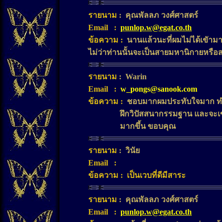
รายนาม
:
คุณพัลลภ วงศ์ศาสตร์
Email
:
punlop.w@egat.co.th
ข้อความ
:
นานแล้วนะที่ผมไม่ได้เขัาม
ไม่ว่าท่านนั้นจะเป็นสายมหานิกายหรื
รายนาม
: Warin
Email
:
w_pongs@sanook.com
ข้อความ
:
ชอบมากผมประทับใจมาก ทำ
ฝึกวิปัสสนากรรมฐาน และจะเข้า
มากขึ้น ขอบคุณ
รายนาม
:
วินัย
Email
:
ข้อความ
: เป็นเวบที่ดีมีสาระ
รายนาม
:
คุณพัลลภ วงศ์ศาสตร์
Email
:
punlop.w@egat.co.th