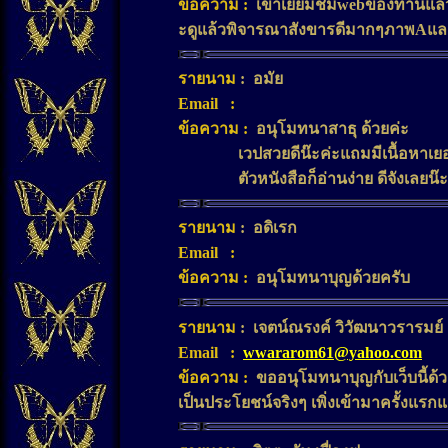
ข้อความ
:
เข้าเยี่ยมชมwebของท่านแล
ะดูแล้วพิจารณาสังขารดีมากๆภาพAแ
รายนาม
:
อมัย
Email
:
ข้อความ
:
อนุโมทนาสาธุ ด้วยค่ะ
เวปสวยดีน๊ะค่ะแถมมีเนื้อหาเยอ
ตัวหนังสือก็อ่านง่าย ดีจังเลยน๊ะ
รายนาม
:
อดิเรก
Email
:
ข้อความ
:
อนุโมทนาบุญด้วยครับ
รายนาม
:
เจตน์ณรงค์ วิวัฒนาวรารมย
Email
:
wwararom61@yahoo.com
ข้อความ
:
ขออนุโมทนาบุญกับเว็บนี้ด้
เป็นประโยชน์จริงๆ เพิ่งเข้ามาครั้งแ