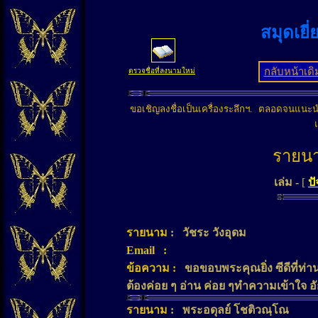
สมุดเยี
ตรวจชื่อที่ลงนามใหม่
ขอเชิญลงชื่อเป็นเครื่องระลึกฯ. ตลอดจนแนะนำ
รายนา
เล่ม -
[
ปั
รายนาม
:
วัชระ วังอุดม
Email
:
ข้อความ
:
ขอขอบพระคุณยิ่ง ซีดีที่ท่
ต้องค่อย ๆ อ่าน ค่อย ๆทำความเข้าใจ 
รายนาม
:
พระอดุลย์ โชติวณฺโณ