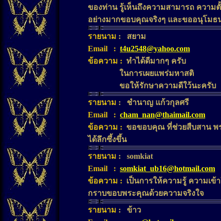
ของท่าน รู้เห็นถึงความสามารถ ความตั้
อย่างมากขอบคุณจริงๆ และขออนุโมธนา
รายนาม
:
สยาม
Email
:
t4u2548@yahoo.com
ข้อความ
:
ทำได้ดีมากๆ ครับ
ในการเผยแพร่มหาสติ
ขอให้รักษาความดีใว้นะครับ
รายนาม
:
ชำนาญ แก้วกุลศรี
Email
:
cham_nan@thaimail.com
ข้อความ
:
ขอขอบคุณ ที่ช่วยสืบสาน พ
ได้ลึกซึ้งขึ้น
รายนาม
:
somkiat
Email
:
somkiat_ub16@hotmail.com
ข้อความ
:
เป็นการให้ความรู้ ความเข้า
กราบขอบพระคุณด้วยความจริงใจ
รายนาม
:
ข้าว