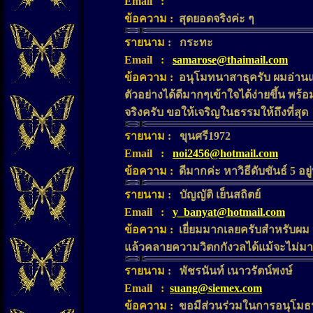
Email
:
ข้อความ
:
สุดยอดจริงค
ะ
ๆ
รายนาม
:
กระทะ
Email
:
samarose@thaimail.com
ข้อความ
:
อนุโมทนาสาธุครับ ผมอ่าน
ตัวอย่างได้ดีมากๆเข้าใจได้ง่ายขึ้น พร
จริงครับ ขอให้เจริญในธรรมให้ถึงที่สุด
รายนาม
:
ขุนศรี1972
Email
:
noi2456@hotmail.com
ข้อความ
:
ดีมากค่ะ หาวิธีดับขันธ์ 5 อย
รายนาม
:
บัญญัติ เย็นสถิตย์
Email
:
y_banyat@hotmail.com
ข้อความ
:
เยี่ยมมากเลยครับสำหรับผม 
แล้วคลายความวิตกกังวลได้แม้จะไม่มากก
รายนาม
:
พัชรนันท์ เนาวรัตน์พงษ์
Email
:
suang@siemex.com
ข้อความ
:
ขอมีส่วนร่วมในการอนุโมธนา