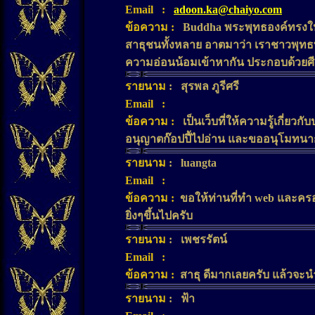
Email
:
adoon.ka@chaiyo.com
ข้อความ
:
Buddha พระพุทธองค์ทรงให้ธร
สาธุชนทั้งหลาย อาตมาว่า เราชาวพุทธทั
ความอ่อนน้อมเข้าหากัน ประกอบด้วยศี
รายนาม
:
สุรพล ภูรีศรี
Email
:
ข้อความ
:
เป็นเว็บที่ให้ความรู้เกี่ยว
อนุญาตก๊อปปี้ไปอ่าน และขออนุโมทนาก
รายนาม
:
luangta
Email
:
ข้อความ
:
ขอให้ท่านที่ทำ web และคร
ยิ่งๆขึ้นไปครับ
รายนาม
:
เพชรรัตน์
Email
:
ข้อความ
:
สาธุ ดีมากเลยครับ แล้วจะน
รายนาม
:
ฟ้า