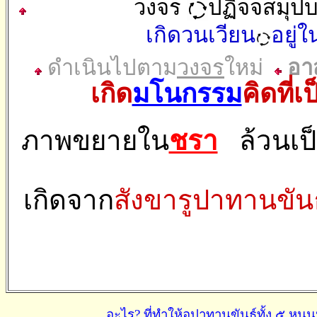
วงจร
ปฏิจจสมุป
เกิดวนเวียน
อยู่ใ
ดำเนินไปตาม
วงจร
ใหม่
อา
เกิด
มโนกรรม
คิดที่เ
ภาพขยายใน
ชรา
ล้วนเป
เกิดจาก
สังขารูปาทานขันธ
อะไร? ที่ทำให้อุปาทานขันธ์ทั้ง ๕ หน