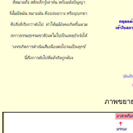
ภาพ
ขยา