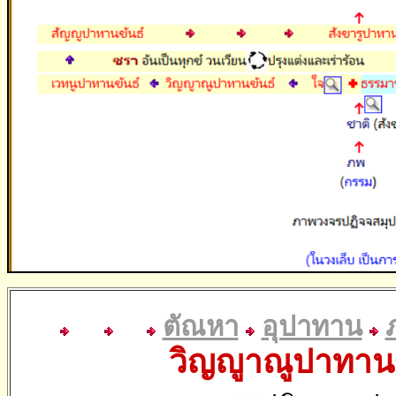
ตัณหา
อุปาทาน
วิญญูาณูปาทา