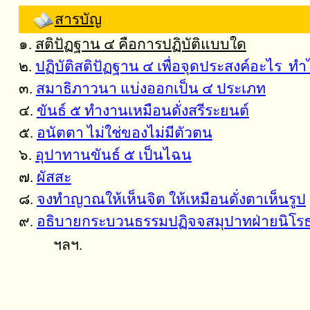
สารบัญ
๑.
สติปัฏฐาน ๔ คือการปฏิบัติแบบใด
๒.
ปฏิบัติสติปัฏฐาน ๔ เพื่อจุดประสงค์อะไร ท
๓.
สมาธิภาวนา แบ่งออกเป็น ๔ ประเภท
๔.
ขันธ์ ๕ ทำงานเหมือนดั่งสรีระยนต์
๕.
อนัตตา ไม่ใช่ของไม่มีตัวตน
๖.
อุปาทานขันธ์ ๕ เป็นไฉน
๗.
ผัสสะ
๘.
จงทำญาณให้เห็นจิต ให้เหมือนดั่งตาเห็นรูป
๙.
อธิบายกระบวนธรรมปฏิจจสมุปาทฝ่ายนิโรธวา
ฯลฯ.