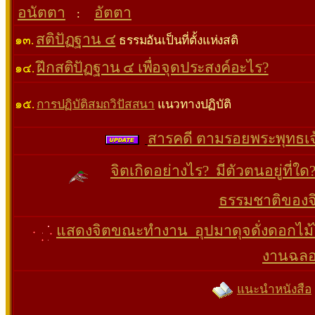
อนัตตา
อัตตา
:
สติปัฏฐาน ๔
๑๓.
ธรรมอันเป็นที่ตั้งแห่งสติ
ฝึกสติปัฏฐาน ๔ เพื่อจุดประสงค์อะไร?
๑๔.
๑๕.
การปฏิบัติสมถวิปัสสนา
แนวทางปฏิบัติ
สารคดี ตามรอยพระพุทธเจ
จิตเกิดอย่างไร? มีตัวตนอยู่ที่ใ
ธรรมชาติของจ
แสดงจิตขณะทำงาน อุปมาดุจดั่งดอกไม
งานฉล
แนะนําหนังสือ