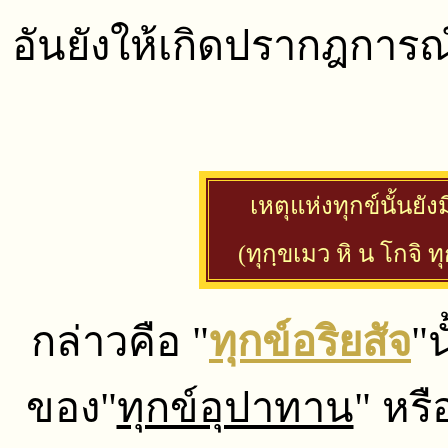
อันยังให้เกิดปรากฎการณ์ท
เหตุแห่งทุกข์นั้นยังม
(ทุกฺขเมว หิ น โกจิ ทุ
กล่าวคือ "
ทุกข์อริยสัจ
"น
ของ"
ทุกข์อุปาทาน
" หรื