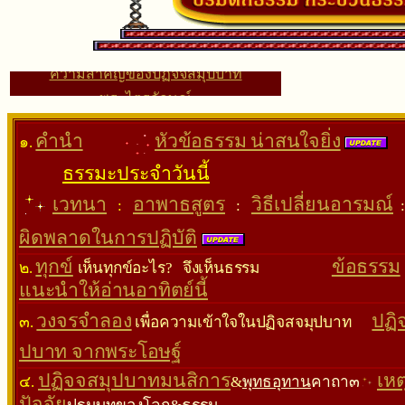
x
พระไตรลักษณ์
คติธรรม รวมแก่นพุทธศาสนา
คํานํา
หัวข้อธรรม น่าสนใจยิ่ง
๑.
ธรรมะประจำวันนี้
เวทนา
อาพาธสูตร
วิธีเปลี่ยนอารมณ์
:
:
:
ผิดพลาดในการปฏิบัติ
ทุกข์
ข้อธรรม
๒.
เห็นทุกข์อะไร? จึงเห็น
ธรรม
แนะนำให้อ่านอาทิตย์นี้
วงจรจําลอง
ปฏิ
๓.
เพื่อความเข้าใจในปฏิจสจมุปบาท
ปบาท จากพระโอษฐ์
ปฏิจจสมุปบาทมนสิการ
เหต
๔.
&
พุทธอุทาน
คาถา๓
ปัจจัย