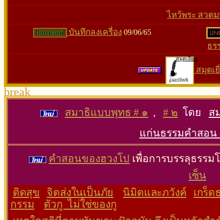
ไหว้พระ สวดม
บันทึกลงเครื่อง
09/06/65
ธร
สมุดเยี่ยม
สมุดเยี
break
สมาธิแบบพุทธ # ๑
,
# ๒
โดย
สม
แก่นธรรมคำสอน ข
คำสอนของฮวงโป
เพื่อการบรรลุธรร
เซ็น
ติดสุข
จิตส่งในเป็นภัย
นิมิตและภวังค์
เกร็ด
กรรม
ตัวกู ไม่ใช่ของกู