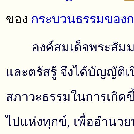
ของ
กระบวนธรรมของกา
องค์สมเด็จพระสัมม
และตรัสรู้ จึงได้บัญญัติเ
สภาวะธรรมในการเกิดขึ้น
ไปแห่งทุกข์, เพื่ออําน