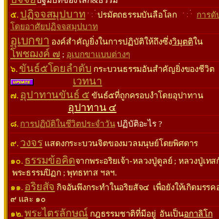
ปฐมบทของโลก&ธรรม
ปฏิจจสมุปบาท
๕.
ปรมัตถธรรมบันลือโลก
การดั
โดยอาศัยปฏิจจสมุปบาท
อุเบกขา
องค์สำคัญยิ่งในการปฏิบัติให้ถึงซึ่ง
วิมุตติ
ใน
โพชฌงค์ ๗
;
อุเบกขาแบบต่างๆ
ขันธ์๕โดยลำดับ
๖.
กระบวนธรรมอันสําคัญยิ่งของชีวิต
เวทนา
อุปาทานขันธ์ ๕
๗.
ขันธ์๕ที่ถูกครอบงําโดยอุปาทาน
อุปาทาน ๔
๘.
การปฏิบัติในชีวิตประจําวัน
ปฏิบัติอะไร ?
วงจร
๙.
แสดงกระะบวนจิตของมวลมนุษย์โดยพิศดาร
ธรรมข้อคิด
๑๐.
จากพระอริยเจ้า-หลวงปู่ดูลย์ ; หลวงปู่เทสก
พระธรรมปิฏก ; พุทธทาส ฯลฯ.
อริยสัจ
๑๑.
กิจอันพึงกระทําในอริยสัจ๔ เพื่อยังให้เกิดมรรคอง
๙ และ ๑๐
พระไตรลักษณ์
๑๒.
กฎธรรมชาติที่มีอยู่ อันเป็น
อกาลิโก