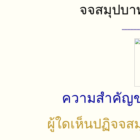
จจสมุปบาท
ความสำคัญข
ผู้ใดเห็นปฏิจจสม