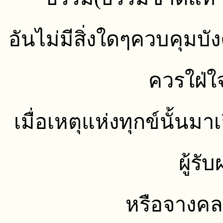
อันไม่มีสิ่งใดๆควบคุมบั
ควรใฝ่ใจ
เมื่อเหตุแห่งทุกข์นั้นม
ผู้รั
หรือจางคล