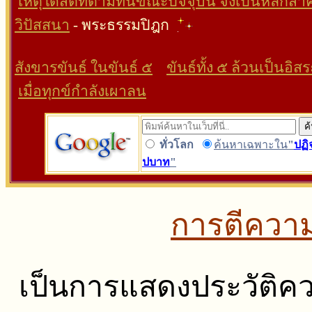
เหตุใดสติที่ตามทันขณะ
ปัจจุบัน
จึงเป็นหลักสำ
วิปัสสนา
- พระธรรมปิฎก
สังขารขันธ์ ในขันธ์ ๕
ขันธ์ทั้ง ๕ ล้วนเป็นอิ
เมื่อทุกข์กำลังเผาลน
ทั่วโลก
ค้นหาเฉพาะใน
"
ปฏิ
ปบาท
"
การตีควา
เป็นการแสดงประวัติค