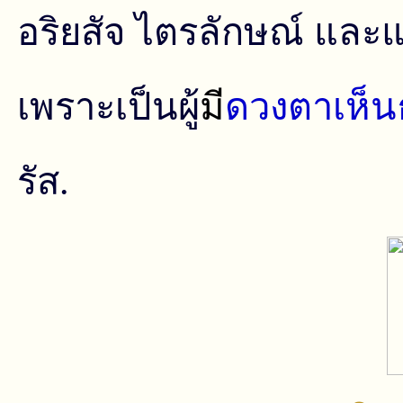
อริยสัจ ไตรลักษณ์ และแ
เพราะเป็นผู้
มี
ดวงตาเห็
รัส.