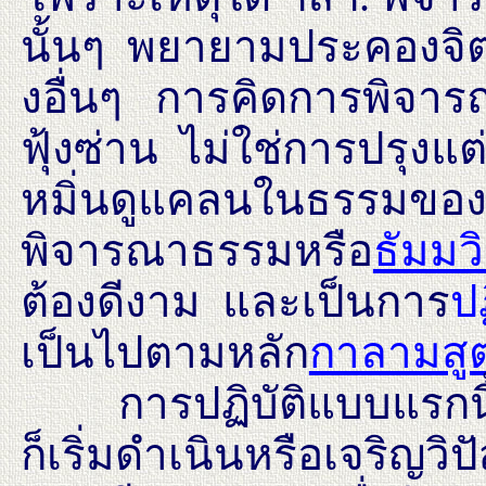
นั้นๆ พยายามประคองจิตอ
งอื่นๆ การคิดการพิจารณ
ฟุ้งซ่าน ไม่ใช่การปรุงแต่
หมิ่นดูแคลนในธรรมของ
พิจารณาธรรมหรือ
ธัมมว
ต้องดีงาม และเป็นการ
ปฏ
เป็นไปตามหลัก
กาลามสู
การปฏิบัติแบบแรกนี้ ที
ก็เริ่มดำเนินหรือเจริญวิ