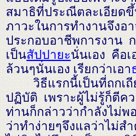
สมาธิที่ประณีตละเอียดขึ
ภาวะในการทำงานจึงอาจ
ประกอบอาชีพการงาน กล่
เป็น
สัปปายะ
นั่นเอง คือ
ล้วนๆนั่นเอง เรียกว่าเอา
วิธีแรกนี้เป็นที่ถกเถี
ปฏิบัติ เพราะผู้ไม่รู้ก็ตีค
ท่านก็กล่าวว่ากำลังไม่พ
ว่าทำง่ายๆจึงแลว่าไม่สำ