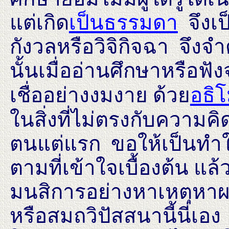
แต่เกิด
เป็นธรรมดา
จึงเป
กังวลหรือวิจิกิจฉา จึงจ
นั้นเมื่ออ่านศึกษาหรือฟั
เชื่ออย่างงมงาย ด้วย
อธิโ
ในสิ่งที่ไม่ตรงกับความ
ตนแต่แรก ขอให้เป็นทำใ
ตามที่เข้าใจเบื้องต้น 
มนสิการอย่างหาเหตุหา
หรือสมถวิปัสสนานี้นี่เอง 