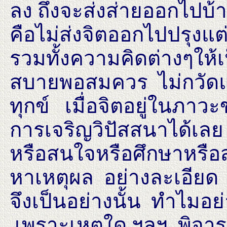
ลง ถึงจะส่งส่ายออกไปบ้
คือไม่ส่งจิตออกไปปรุงแต
รวมทั้งความคิดต่างๆให้เ
สบายพอสมควร ไม่กวัดแกว
ทุกข์ เมื่อจิตอยู่ในภาวะข
การเจริญวิปัสสนาได้เลย 
หรือสนใจหรือศึกษาหรือ
หาเหตุผล อย่างละเอียด
จึงเป็นอย่างนั้น ทำไมอย่
เพราะเหตุใด ฯลฯ. พิจารณ