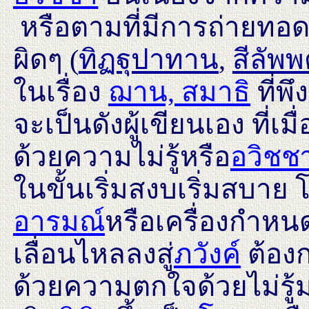
หรือตามที่มีการถ่ายทอดส
ผิดๆ (
ทิฏฐุปาทาน
,
สีลัพ
ในเรื่อง
ฌาน, สมาธิ
ที่พึ
จะเป็นดังผู้เขียนเอง ที่เม
ด้วยความไม่รู้หรือ
อวิชช
ในขั้นเริ่มสงบเริ่มสบา
อารมณ์
หรือเครื่องกำหนด
เลื่อนไหลลงสู่
ภวังค์
ต้องก
ด้วยความตกใจด้วยไม่รู้