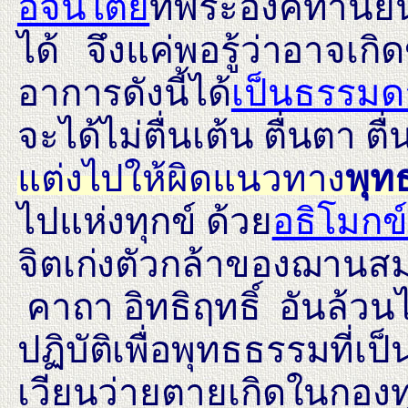
อจินไตย
ที่พระองค์ท่าน
ได้ จึงแค่พอรู้ว่าอาจเ
อาการดังนี้ได้
เป็นธรรมด
จะได้ไม่ตื่นเต้น ตื่นตา ตื
แต่งไปให้ผิดแนวทาง
พุท
ไปแห่งทุกข์ ด้วย
อธิโมกข
จิตเก่งตัวกล้าของฌานส
คาถา อิทธิฤทธิ์ อันล้ว
ปฏิบัติเพื่อพุทธธรรมที่เ
เวียนว่ายตายเกิดในกองท