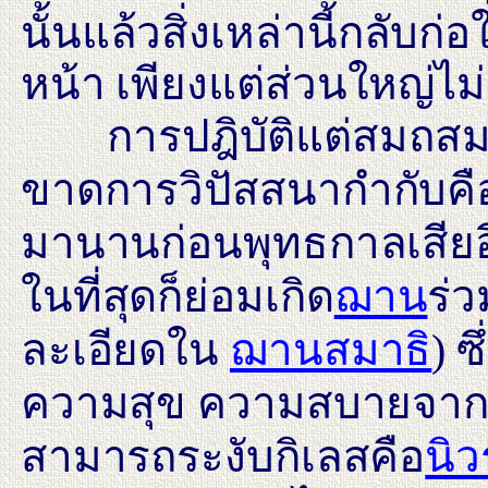
นั้นแล้วสิ่งเหล่านี้กลับก่
หน้า เพียงแต่ส่วนใหญ่ไม่ร
การปฎิบัติแต่สมถสมาธิ
ขาดการวิปัสสนากำกับคือร่
มานานก่อนพุทธกาลเสียอีก 
ในที่สุดก็ย่อมเกิด
ฌาน
ร่
ละเอียดใน
ฌานสมาธิ
) 
ความสุข ความสบายจาก
สามารถระงับกิเลสคือ
นิว