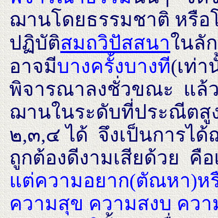
ฌานโดยธรรมชาติ หรือโ
ปฏิบัติ
สมถวิปัสสนา
ในลัก
อาจมี
บางครั้งบางที
(เท่า
พิจารณาลงชั่วขณะ แล้ว
ฌานในระดับที่ประณีตสูง
๒,๓,๔ ได้ จึงเป็นการได
ถูกต้องดีงามเสียด้วย คื
แต่ความอยาก(ตัณหา)หรื
ความสุข ความสงบ ความ