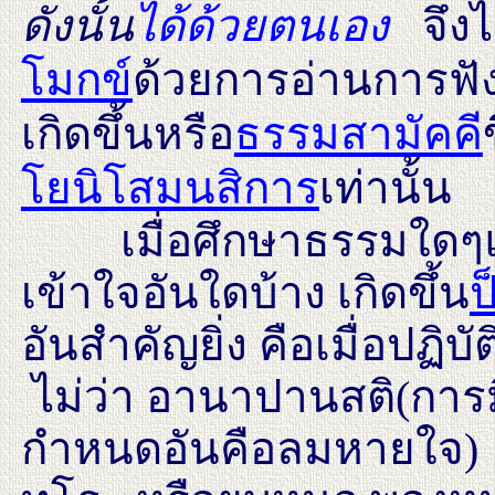
ดังนั้น
ได้ด้วยตนเอง
จึง
ไ
โมกข์
ด้วยการอ่านการฟัง
เกิดขึ้น
หรือ
ธรรมสามัคคี
โยนิโสมนสิการ
เท่านั้น
เมื่อศึกษาธรรมใดๆแล้ว
เข้าใจอันใดบ้าง เกิดขึ้น
ป
อันสำคัญยิ่ง คือเมื่อปฏิ
ไม่ว่า อานาปานสติ(การม
กำหนดอันคือลมหายใจ