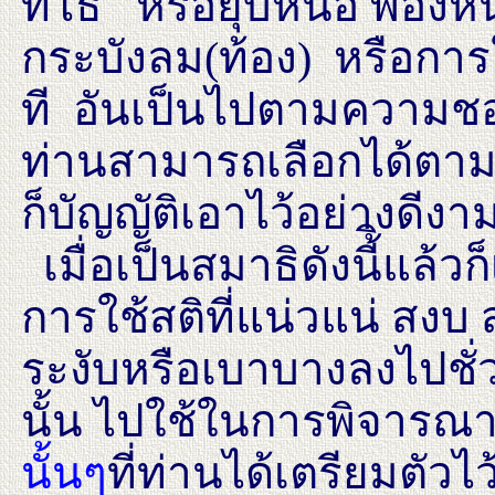
ทโธ หรือยุบหนอ พองห
กระบังลม(ท้อง) หรือการใ
ที อันเป็นไปตามความชอบ
ท่านสามารถเลือกได้ตาม
ก็บัญญัติเอาไว้อย่างดีงา
เมื่อเป็นสมาธิดังนี้ิแล้ว
การใช้สติที่แน่วแน่ สงบ
ระงับหรือเบาบางลงไปช
นั้น ไปใช้ในการพิจารณ
นั้นๆ
ที่ท่านได้เตรียมตั