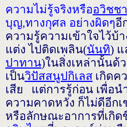
ความไม่รู้จริงหรือ
อวิชช
บุญ,ทางกุศล อย่างผิดๆ
อี
ความรู้ความเข้าใจไว้บ้
แต่ง ไปติดเพลิน(
นันทิ
) แ
ปาทาน
)ในสิ่งเหล่านั้นด้
เป็น
วิปัสสนูปกิเลส
เกิดค
เสีย แต่การรู้ก่อน เพื่อน
ความคาดหวัง ก็ไม่ดีอีก
หรือลักษณะอาการที่เกิด