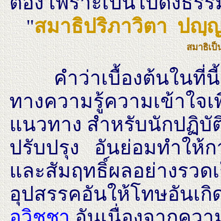
ต้อง เพราะเป็นไปดังธรรมท
"
สมาธิปริภาวิตา ปญฺ
ส
ม
า
ธ
เ
ป
คำว่าเบื้องต้นในที่นี้
ทางความรู้ความเข้าใจเพื
แนวทาง สำหรับนักปฏิบัติใ
ปรับปรุง อันย่อมทำให้กา
และสัมฤทธิ์ผลอย่างรวดเร
อุปสรรคอันให้โทษอันเกิ
อวิชชา
อันเนื่องจากควา