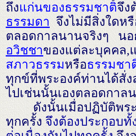
ถึง
แก่นของธรรมชาติ
จึง
ธรรมดา
จึงไม่มีสิ่งใดหร
ตลอดกาลนานจริงๆ นอก
อวิชชา
ของแต่ละบุคคล
,
สภาวธรรม
หรือ
ธรรมชาต
ทุกข์ที่พระองค์ท่านได้สั่
ไปเช่นนั้นเองตลอดกาล
ดังนั้นเมื่อปฏิบัติพร
ทุกครั้ง
จึงต้องประกอบทั้
ต่อเนื่องกันไปทุกครั้ง
จึง