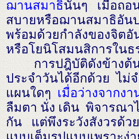
ฌานสมาธิ
นั้นๆ เมื่อ
สบายหรือฌานสมาธิอันปร
พร้อมด้วยกำลังของจิตอั
หรือโยนิโสมนสิการในธรรม
การปฎิบัติดังข้างต้นจ
ประจำวันได้อีกด้วย ไม่จ
แผนใดๆ
เมื่อว่างจากง
ลืมตา นั่ง เดิน พิจารณาไ
กัน แต่พึงระวังสังวรด้ว
แบบเต็มรูปแบบเพราะง่า