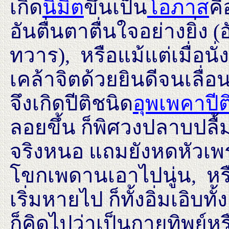
เกิด
นิมิต
ขึ้นเป็น
โอภาส
คื
อันตื่นตาตื่นใจอย่างยิ่ง 
ทวาร), หรือแม้แต่เมื่อน
เคล้าจิตด้วยยินดีจนเลื่
จึงเกิดปีติชนิด
อุพเพคาปีต
ลอยขึ้น ก็พิศวงปลาบปลื้
จริงหนอ แถมยังหดหัวเพ
โขกเพดานเอาไปนู่น, หรือต
เริ่มหายไป ก็ทั้งอิ่มเอิบทั
ก็คิดไปว่าเป็นกายทิพย์หร