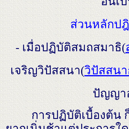
อันเป
ส่วนหลักปฎิ
- เมื่อปฏิบัติสมถสมาธิ(
เจริญวิปัสสนา(
วิปัสสน
ปัญญาอั
การปฏิบัติเบื้องต้น ก็
ยากเนิ่นช้าแต่ประการใดก็