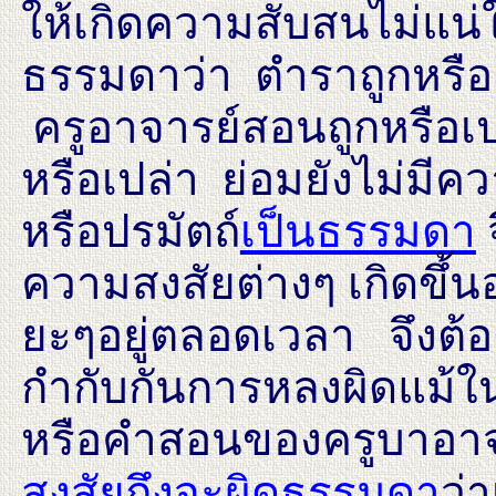
ให้เกิดความสับสนไม่แน่ใ
ธรรมดาว่า ตำราถูกหรื
ครูอาจารย์สอนถูกหรือเปล
หรือเปล่า ย่อมยังไม่มีค
หรือปรมัตถ์
เป็นธรรมดา
ความสงสัยต่างๆ เกิดขึ้นอย
ยะๆอยู่ตลอดเวลา จึงต้อ
กำกับกันการหลงผิดแม้ใน
หรือคำสอนของครูบาอาจ
สงสัยถึงจะผิดธรรมดา
ว่