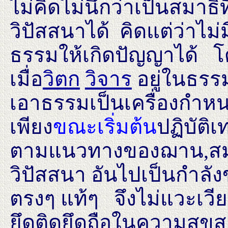
ไม่คิดไม่นึกว่าเป็นสมา
วิปัสสนาได้ คิดแต่ว่าไม
ธรรมให้เกิดปัญญาได้ โด
เมื่อ
วิตก
วิจาร
อยู่ในธรร
เอาธรรมเป็นเครื่องกำหน
เพียง
ขณะเริ่มต้น
ปฏิบัติเ
ตามแนวทางของฌาน,สมา
วิปัสสนา อันไปเป็นกำลั
ตรงๆ แท้ๆ จึงไม่แวะเวี
ยึดติดยึดถือในความสุขสง