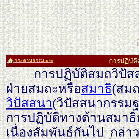
การปฏิบัติ
กระดานธรรม ๑/๑
การปฏิบัติสมถวิปัสสนา
ฝ่ายสมถะหรือ
สมาธิ
(สม
วิปัสสนา
(วิปัสสนากรรมฐ
การปฏิบัติทางด้านสมาธิ
เนื่องสัมพันธ์กันไป กล่า