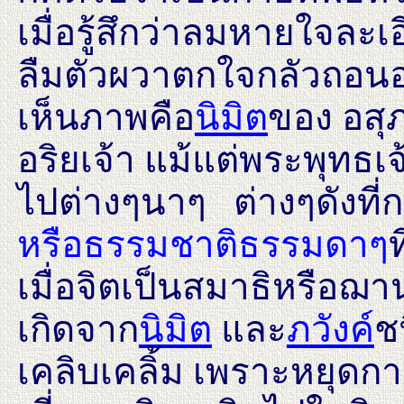
เมื่อรู้สึกว่าลมหายใจละ
ลืมตัวผวาตกใจกลัวถอน
เห็นภาพคือ
นิมิต
ของ อสุ
อริยเจ้า แม้แต่พระพุทธเจ้
ไปต่างๆนาๆ ต่างๆดังที่ก
หรือธรรมชาติธรรมดาๆ
ท
เมื่อจิตเป็นสมาธิหรือฌา
เกิดจาก
นิมิต
และ
ภวังค์
ช
เคลิบเคลิ้ม เพราะหยุดการ