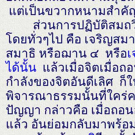
แต่เป็นขวากหนามสำคัญท
ส่วนการปฏิบัติสมถวิปั
โดยทั่วๆไป คือ เจริญสม
สมาธิ หรือฌาน ๔ หรือ
เ
ได้นั้น
แล้วเมื่อจิตเมื่อ
กำลังของจิตอันดีเลิศ ก็
พิจารณาธรรมนั้นที่ใคร่
ปัญญา กล่าวคือ เมื่อถ
แล้ว อันย่อมกลับมาพร