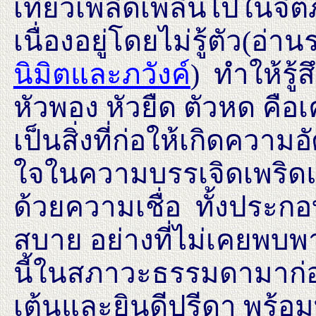
เที่ยวเพลิดเพลินไปในจ
เนื่องอยู่โดยไม่รู้ตัว(อ่า
นิมิตและภวังค์
) ทำให้รู้
หัวพอง หัวยืด ตัวหด คือเค
เป็นสิ่งที่ก่อให้เกิดความ
ใจในความบรรเจิดเพริดแ
ด้วยความเชื่อ ทั้งประก
สบาย อย่างที่ไม่เคยพบพ
นี้ในสภาวะธรรมดามาก่อน
เต้นและยินดีปรีดา พร้อมท