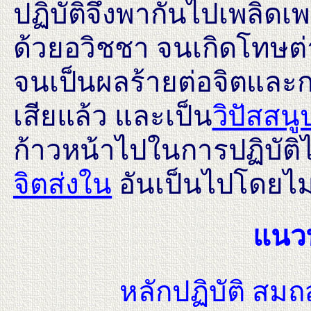
ปฏิบัติจึงพากันไปเพลิดเพ
ด้วยอวิชชา จนเกิดโทษต
จนเป็นผลร้ายต่อจิตและก
เสียแล้ว และเป็น
วิปัสสนู
ก้าวหน้าไปในการปฏิบัติ
จิตส่งใน
อันเป็นไปโดยไม่
แนวท
หลักปฏิบัติ สมถ