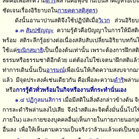
สติคือเพื่อละความ
ดำริ
พล่านคือฟุ้งซ่านเป็นสำคัญหรือเป
ชัดเจนเรื่องอิริยาบถใน
กายคตาสติสูตร
)
ดังนั้นอานาปานสติจึงใช้ปฏิบัติเมื่อ
วิเวก
ส่วนอิริยบ
๑.๓
สัมปชัญญะ
ความรู้ตัวคือปัญญาในการให้มีสติต่อเ
พร้อม สติระลึกรู้อย่างต่อเนื่องสลับสับเปลี่ยนอิริยาบทกั
ใช้แค่
ขณิกสมาธิ
เป็นเบื้องต้นเท่านั้น เพราะต้องการฝึก
ธรรมหรือธรรมชาติอีกด้วย แต่ต้องไม่ใช่เจตนาฝึกสติแล้
ท่าการเดินนั้นเป็น
อารมณ์
เพื่อเน้นให้เกิดความสงบจากฌา
แล้ว มีจุดประสงค์เช่นเดียวกัน คือเพื่อละความ
ดำริ
พล่าน
หรือ
การรู้ตัวทั่วพร้อมในกิจหรืองานที่กระทำนั่นเอง
๑.๔ ปฏิกูลมนสิการ
เมื่อมีสติในสิ่งดังกล่าวข้างต้น จ
การละดำริพล่านลงไปเสีย จึงนำสติและจิตตั้งมั่นนั้นไป
ภายใน) และกายของบุคคลอื่น(เห็นกายในกายภายนอก)ต่างก็
อื่นลง เพื่อให้เห็นตามความเป็นจริงว่าล้วนแล้วแต่เป็