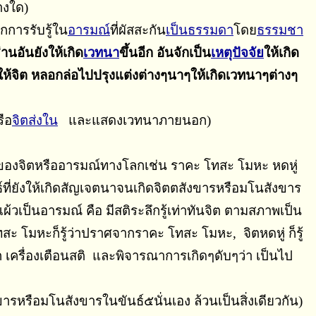
างใด)
กการรับรู้ใน
อารมณ์
ที่ผัสสะกัน
เป็นธรรมดา
โดย
ธรรมชา
่านอันยังให้เกิด
เวทนา
ขึ้นอีก อันจักเป็น
เหตุปัจจัย
ให้เกิด
สให้จิต หลอกล่อไปปรุงแต่งต่างๆนาๆให้เกิดเวทนาๆต่างๆ
ือ
จิตส่งใน
และแสดงเวทนาภายนอก)
ของจิตหรืออารมณ์ทางโลกเช่น ราคะ โทสะ โมหะ หดหู่
์ที่ยังให้เกิดสัญเจตนาจนเกิดจิตตสังขารหรือมโนสังขาร
งแผ้วเป็นอารมณ์ คือ มีสติระลึกรู้เท่าทันจิต ตามสภาพเป็น
โทสะ โมหะก็รู้ว่าปราศจากราคะ โทสะ โมหะ, จิตหดหู่ ก็รู้
ระลึก เครื่องเตือนสติ และพิจารณาการเกิดๆดับๆว่า เป็นไป
สังขารหรือมโนสังขารในขันธ์๕นั่นเอง ล้วนเป็นสิ่งเดียวกัน)