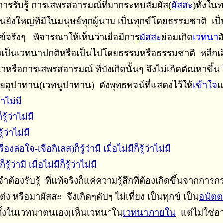
ารรับรู้ การเสพรสอารมณ์ที่มากระทบสัมผัส(
ผัสสะ
)ทั้งใน
งใหญ่ที่มีในมนุษย์ทุกผู้นาม เป็นทุกข์โดยธรรมชาติ เป็
์จริงๆ พิจารณาให้เห็นว่าเมื่อมีการ
ผัสสะ
ย่อมเกิด
เวทนา
อ
ซึ่งเป็นเวทนาปกติหรือเป็นไปโดยธรรมหรือธรรมชาติ หลีกเลี
หรือการเสพรสอารมณ์ ที่บังเกิดนั้นๆ จึงไม่เกิดตัณหาขึ้น
วยอุปาทาน(เวทนูปาทาน) ดังพุทธพจน์ที่แสดงไว้ให้
เข้าใจ
แ
่าไม่มี
้ว่าไม่มี
ว่าไม่มี
ใจ-เจือกิเลส)ก็รู้ว่ามี เมื่อไม่มีก็รู้ว่าไม่มี
ามี เมื่อไม่มีก็รู้ว่าไม่มี
จำต้องรับรู้ ที่แท้จริงก็แค่ความรู้สึกที่ต้องเกิดขึ้นจาก
หรือมาผัสสะ จึงเกิดๆดับๆ ไม่เที่ยง เป็นทุกข์ เป็น
อนัตต
าทั้งในเวทนาตนเอง(เห็นเวทนาใน
เวทนาภายใน
แต่ไม่ใช่