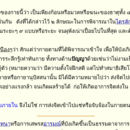
องกายนี้ว่า เป็นเพียงก้อนหรือมวลหรือฆนะของธาตุทั้ง ๔ 
เช่นกัน ดังที่ได้กล่าวไว้ ๒ ลักษณะในการพิจารณาใน
ไตรลั
ะๆ ๙ แบบหรือระยะ จนผุพังเน่าเปื่อยไปในที่สุด และต้องเ
เนืองๆ
ว่า สักแต่ว่ากายตามที่ได้พิจารณาเข้าใจ เพื่อให้บังเก
รระลึกรู้เท่าทันกาย ทั้งทางด้าน
ปัญญา
ด้วยเช่นว่าไม่งามเ
ตัว (หมายความว่า มีความตั้งใจฝึกสติ แต่ไปทำสมาธิเสียโดย
ายหรือกายานุปัสสนานั้น มิได้มีความหมายไปว่า ส่งจิตไป
างแรงกล้า จนเกิดผลร้ายได้ ก่อให้เกิดอาการจิตส่งใน เ
ยภายใน
จึงไม่ใช่ การส่งจิตเข้าไปแช่หรือจับจ้องในกายตน
วทนา
หรือการเสพรส
อารมณ์
ที่บังเกิดขึ้นเป็นธรรมดาจากา