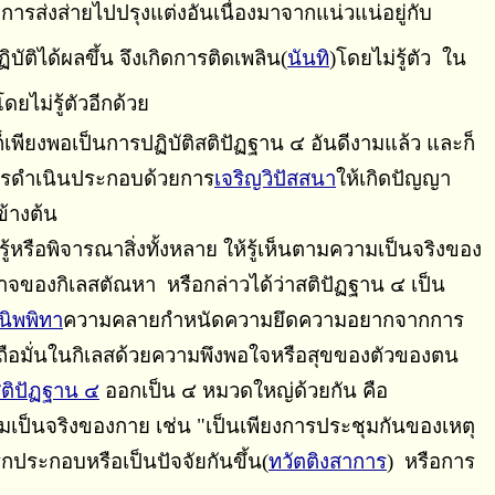
การส่งส่ายไปปรุงแต่งอันเนื่องมาจากแน่วแน่อยู่กับ
ิบัติได้ผล
ขึ้น
จึงเกิดการติดเพลิน(
นันทิ
)โดยไม่รู้ตัว ใน
ดยไม่รู้ตัวอีกด้วย
็เพียงพอเป็นการปฏิบัติสติปัฏฐาน ๔ อันดีงามแล้ว และก็
งควรดำเนินประกอบด้วยการ
เจริญวิปัสสนา
ให้เกิดปัญญา
ข้างต้น
หรือพิจารณาสิ่งทั้งหลาย ให้รู้เห็นตามความเป็นจริงของ
นาจของกิเลสตัณหา หรือกล่าวได้ว่าสติปัฏฐาน ๔ เป็น
นิพพิทา
ความคลายกำหนัดความยึดความอยากจากการ
่นถือมั่นในกิเลสด้วยความพึงพอใจหรือสุขของตัวของตน
ติปัฏฐาน ๔
ออกเป็น ๔ หมวดใหญ่ด้วยกัน คือ
เป็นจริงของกาย เช่น "เป็นเพียงการประชุมกันของเหตุ
กประกอบหรือเป็นปัจจัยกันขึ้น(
ทวัตติงสาการ
) หรือการ