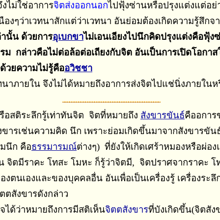
งไม่ใช่อาการ
จิตส่งออกนอก
ไปฟุ้งซ่านหรือปรุงแต่งแต่อย่
องๆว่าเวทนาสักแต่ว่าเวทนา อันย่อมต้องเกิดความรู้สึกจา
่านั้น ด้วยการ
อุเบกขา
ไม่เอนเอียงไปนึกคิดปรุงแต่งคือฟุ้งซ
รม กล่าวคือไม่ต่อล้อต่อเถียงกับจิต อันเป็นการเปิดโอกา
ด้วยความไม่รู้คือ
อวิชชา
ภายใน จึงไม่ได้หมายถึงอาการส่งจิตไปแช่นิ่งภายในหร
อสติระลึกรู้เท่าทันจิต จิตที่หมายถึง
สังขารขันธ์
คืออการ
ังขารเช่นความคิด นึก เพราะย่อมเกิดขึ้นมาจากสังขารขันธ
มนึก คือ
ธรรมารมณ์
ต่างๆ) ที่ยังให้เกิดเศร้าหมองหรือผ่อ
เช่น จิตมีราคะ โทสะ โมหะ ก็รู้ว่าจิตมี, จิตปราศจากราคะ 
้งในของตนเองและของบุคคลอื่น อันเพื่อเป็นเครื่องรู้ เครื่อง
ตตสังขารดังกล่าว
ใจได้ว่าหมายถึงการมีสติเห็น
จิตตสังขาร
ที่บังเกิดขึ้น(จิต