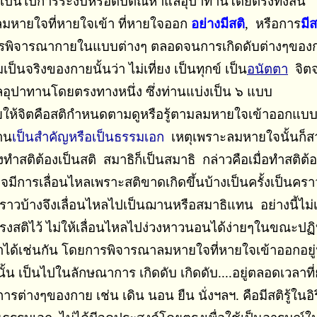
เป็นไปการระงับหรือดับตัณหาแลอุปาทานโดยตรงทั้งสิ้น
ลมหายใจที่หายใจเข้า ที่หายใจออก
อย่างมีสติ
, หรือการ
มีส
นการพิจารณากายในแบบต่างๆ ตลอดจนการเกิดดับต่างๆของกาย
็นจริงของกายนั้นว่า ไม่เที่ยง เป็นทุกข์ เป็น
อนัตตา
จิตจ
อุปาทานโดยตรงทางหนึ่ง ซึ่งท่านแบ่งเป็น ๖ แบบ
ให้จิตคือสติกําหนดตามดูหรือรู้ตามลมหายใจเข้าออกแ
่าน
เป็นสำคัญหรือเป็นธรรมเอก
เหตุเพราะลมหายใจนั้นก็ส
งทำสติต้องเป็นสติ สมาธิก็เป็นสมาธิ กล่าวคือเมื่อทำสติต้อ
ีการเลื่อนไหลเพราะสติขาดเกิดขึ้นบ้างเป็นครั้งเป็นคราว 
้งคราวบ้างจึงเลื่อนไหลไปเป็นฌานหรือสมาธิแทน อย่างนี้ไม
ดำรงสติไว้ ไม่ให้เลื่อนไหลไปง่วงหาวนอนได้ง่ายๆในขณะปฏิบ
่นกัน โดยการพิจารณาลมหายใจที่หายใจเข้าออกอยู่นั้น
้น เป็นไปในลักษณาการ เกิดดับ เกิดดับ....อยู่ตลอดเวลาที่ย
การต่างๆของกาย เช่น เดิน นอน ยืน นั่งฯลฯ. คือมีสติรู้ใน