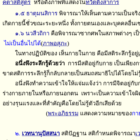
คตาสติสูตร
หรือดังภาพที่แสดงใน
ทวัตติงสาการ
๑.๕ ธาตุมนสิการ
พิจารณาให้เห็นตามความเป็นจริงข
เกิดกายนี้ชั่วขณะระยะหนึ่ง ทั้งกายตนเองและบุคคลอื่น
๑.๖ นวสีวถิกา
คือพิจารณาซากศพในสภาพต่างๆ เป็นระย
ไม่เป็นอื่นไปได้
(
ภาพอสุภะ
)
ในทางปฏิบัติของ เห็นกายในกาย คือมีสติระลึกรู้อยู่
อนึ่งพึงระลึกรู้ด้วยว่า
การมีสติอยู่กับกาย เป็นเพียงกา
ขาดสติการระลึกรู้ก็กลับกลายเป็นสมถสมาธิไปได้โดยไม่รู้
อนึ่งพึงทำความเข้าใจให้แจ่มแจ้งว่า การมีจิตอยู่กับก
ร่างกายภายในหรือภายนอกตน เพราะเป็นความเข้าใจผิดอย่
อย่างรุนแรงและที่สำคัญคือโดยไม่รู้ตัวอีกเสียด้วย
(
พระอภิธรรม
แสดงความหมายของ
กา
๒.
เวทนานุปัสสนา
สติปัฏฐาน สติกําหนดพิจารณา
เ