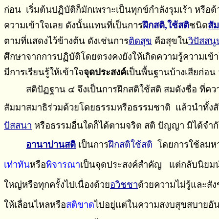
ก่อน เริ่มต้นปฏิบัติก็มักเพราะเป็นทุกข์กำลังรุมเร้า หรือด
ความเข้าใจเลย ดังนั้นแทนที่เป็นการ
ฝึกสติ,ใช้สติ
ชนิด
สั
ตามที่แสดงไว้ข้างต้น ดังเช่นการ
ติดสุข
คือสุขใน
วิปัสสนู
ศึกษาจากการปฏิบัติโดยตรงคงยังให้เกิดความรู้ความเข้าใจขึ้
มีการเรียนรู้ให้เข้าใจ
จุดประสงค์
เป็นพื้นฐานบ้างเสียก่อ
สติปัฏฐาน ๔ จึงเป็นการฝึกสติใช้สติ สมดังชื่อ ที่ความหมาย
สัมมาสมาธิร่วมด้วยโดยธรรมหรือธรรมชาติ แล้วนำทั้งส
ปัสสนา
หรือธรรมอื่นใดก็ได้ตามจริต สติ ปัญญา มิได้จำก
อานาปานสติ
เป็นการ
ฝึกสติ
ใช้สติ
โดย
การ
ใช้ลมห
เท่าทัน
หรือ
พิจารณา
เป็นจุดประสงค์สำคัญ
แต่กลับนิยมน
ใหญ่หรือทุกครั้งไปเนื่องด้วย
อวิชชา
ด้วยความไม่รู้และสังข
ให้เลื่อนไหลหรือ
สติขาด
ไป
อยู่แต่
ใน
ความสงบสุขสบายอันเ