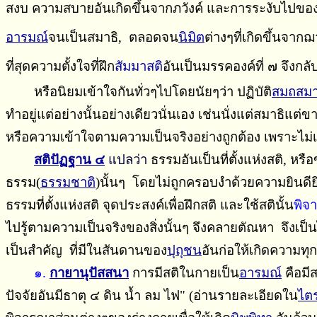
สงบ ความสบายอันเกิดขึ้นจาก
ภวังค์ และ
การระงับไปขอ
อารมณ์
จนเป็นสมาธิ, ตลอดจน
นิมิต
ต่างๆที่เกิดขึ้นจาก
ที่สุดความตั้งใจที่ฝึก
สัมมาสติ
อันเป็นมรรคองค์ที่ ๗ จึงกล
หรือนิยมเข้าใจกันทั่วๆไปโดยนัยๆว่า ปฏิบัติ
สมถสมา
ทำอยู่แต่อย่างนั้นอย่างเดียวนั่นเอง เช่นนั่งแต่สมาธิแต่
หรือความเข้าใจตามความเป็นจริงอย่างถูกต้อง เพราะไม่เช
สติปัฏฐาน ๔
แปลว่า
ธรรมอันเป็นที่ตั้งแห่งสติ, หรือข
ธรรม(
ธรรมชาติ
)นั้นๆ โดยไม่ถูกครอบงําด้วยความยินดี
ธรรมที่ตั้งแห่งสติ จุดประสงค์เพื่อฝึกสติ และใช้สตินั้น
พิจ
ไปรู้ตามความเป็นจริงของสิ่งนั้นๆ จึงคลายตัณหา จึงเ
เป็นสำคัญ ที่มีในสันดานของ
ปุถุชน
อันก่อให้เกิดความทุ
๑.
กายานุปัสสนา
การมีสติในกายเป็น
อารมณ์
คือมี
ปัจจัยอันมีธาตุ ๔ ดิน นํ้า ลม ไฟ" (อ่านรายละเอียดใน
ไต