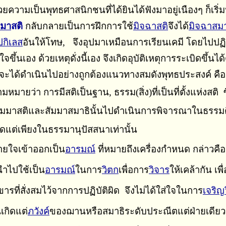
้วยความเป็นพุทธศาสนิกชนที่ได้ยินได้ฟังมาอยู่เนืองๆ ก็เริ่ม
มมา
สติ
กลับกลายเป็นการฝึกการใช้
มิจฉาสติ
จึงได้
มิจฉาสมา
ปกิเลส
อันให้โทษ, จึงอุปมาเหมือนการเรียนเคมี โดยไปปฏิบั
นเอง ด้วยเหตุดั่งนี้เอง จึงเกิดอุบัติเหตุการระเบิดขึ้นได้
น จะได้ดำเนินไปอย่างถูกต้องแนวทางสมดังพุทธประสงค์ คือ
ว่า การมีสติเป็นฐาน, ธรรม(สิ่ง)ที่เป็นที่ตั้งแห่งสติ ซึ่งเ
ัมมาสติและสัมมาสมาธินั้นไปดำเนินการพิจารณาในธรรมคื
ัดแต่เพียงในธรรมานุปัสสนาเท่านั้น
ายใจเข้าออกเป็น
อารมณ์
ที่หมายถึงเครื่องกำหนด กล่าวคือ
ำไปใช้เป็น
อารมณ์
ในการ
วิตก
เพื่อการ
วิจาร
ให้เคล้ากัน
เพื
ารที่สั่งสมไว้จากการปฏิบัติผิด
จึง
ไม่ได้ใส่ใจใน
การ
เจริญ
กิดแต่
ภวังค์
ของ
ฌาน
หรือ
สมาธิระดับประณีตแต่ฝ่ายเดีย