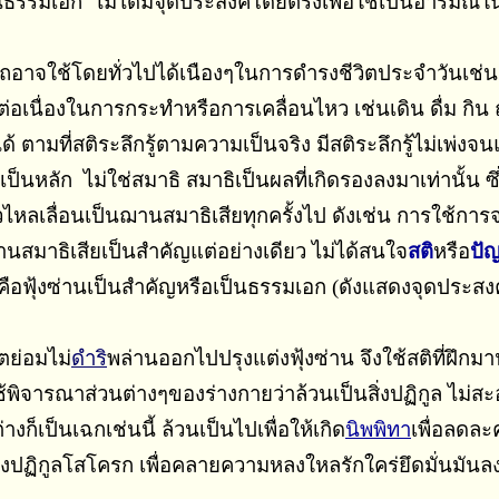
็นธรรมเอก ไม่ได้มีจุดประสงค์โดยตรงเพื่อใช้เป็นอารมณ
ถอาจใช้โดยทั่วไปได้เนืองๆในการดำรงชีวิตประจำวันเช่นเ
นื่องในการกระทําหรือการเคลื่อนไหว เช่นเดิน ดื่ม กิน ถ่าย ว
นได้ ตามที่สติระลึกรู้ตามความเป็นจริง มีสติระลึกรู้ไม่เพ่
สติเป็นหลัก ไม่ใช่สมาธิ สมาธิเป็นผลที่เกิดรองลงมาเท่านั
วไหลเลื่อนเป็นฌานสมาธิเสียทุกครั้งไป ดังเช่น การใช้กา
นสมาธิเสียเป็นสำคัญแต่อย่างเดียว ไม่ได้สนใจ
สติ
หรือ
ปั
คือฟุ้งซ่านเป็นสำคัญหรือเป็นธรรมเอก (ดังแสดงจุดประสงค
ิตย่อมไม่
ดำริ
พล่านออกไปปรุงแต่งฟุ้งซ่าน จึงใช้สติที่ฝึกมา
ใช้พิจารณาส่วนต่างๆของร่างกายว่าล้วนเป็นสิ่งปฏิกูล ไม
เป็นเฉกเช่นนี้ ล้วนเป็นไปเพื่อให้เกิด
นิพพิทา
เพื่อลดล
นของปฏิกูลโสโครก เพื่อคลายความหลงใหลรักใคร่ยึดมั่นมัน