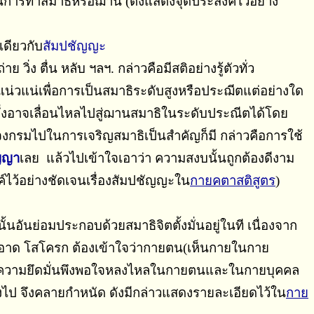
์ในการทำสมาธิหรือฌาน (ดังแสดงจุดประสงค์ไว้อย่าง
ดียวกับ
สัมปชัญญะ
ิ่ง ตื่น หลับ ฯลฯ. กล่าวคือมีสติอย่างรู้ตัวทั่ว
งจนแน่วแน่เพื่อการเป็นสมาธิระดับสูงหรือประฌีตแต่อย่างใด
้น ซึ่งอาจเลื่อนไหลไปสู่ฌานสมาธิในระดับประณีตได้โดย
รจงกรมไปในการเจริญสมาธิเป็นสำคัญก็มี กล่าวคือการใช้
ญญา
เลย แล้วไปเข้าใจเอาว่า ความสงบนั้นถูกต้องดีงาม
์ไว้อย่างชัดเจนเรื่องสัมปชัญญะใน
กายคตาสติสูตร
)
นั้นอันย่อมประกอบด้วยสมาธิจิตตั้งมั่นอยู่ในที เนื่องจาก
่สะอาด โสโครก ต้องเข้าใจว่ากายตน(เห็นกายในกาย
ะความยึดมั่นพึงพอใจหลงไหลในกายตนและในกายบุคคล
ลงไป จึงคลายกำหนัด ดังมีกล่าวแสดงรายละเอียดไว้ใน
กาย