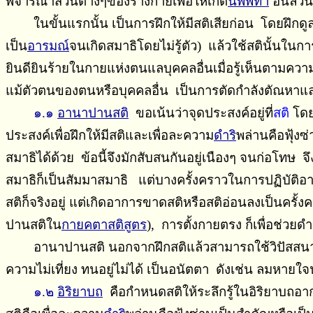
พิจารณาส่วนต่างๆของร่างกายเพื่อให้เกิด
นิพพิทา
อันล้วน
ในขั้นแรกนั้น เป็นการฝึกให้มีสติเสียก่อน โดยฝึกดู
เป็น
อารมณ์
จนเกิดสมาธิโดยไม่รู้ตัว) แล้วใช้สตินั้นใ
ยินดียินร้ายในกายแห่งตนแลบุคคลอื่นเมื่อรู้เห็นตามความเป
แม้ตัวตนของตนหรือบุคคลอื่น เป็นการตัดกำลังตัณหาแล
๑.๑
อานาปานสติ
ขอเน้นว่าจุดประสงค์อยู่ที่
สติ
โดย
ประสงค์เพื่อฝึกให้มีสติและเพื่อละความ
ดำริ
พล่านคือฟุ้งซ
สมาธิได้ด้วย ข้อนี้จึงมักสับสนกันอยู่เนืองๆ จนก่อโทษ จึ
สมาธิก็เป็นสัมมาสมาธิ แต่บางครั้งคราวในการปฏิบัติอาจม
สติก็จริงอยู่ แต่เกิดอาการขาดสติหรือสติอ่อนลงเป็นครั
ปานสติใน
กายคตาสติสูตร
), การตั้งกายตรง ก็เพื่อช่วย
อานาปานสติ นอกจากฝึกสติแล้วสามารถใช้วิปัสสนาได้เช
ความไม่เที่ยง ทนอยู่ไม่ได้ เป็นอนัตตา ดังเช่น ลมหายใจนั
๑.๒
อิริยาบถ
คือกําหนดสติให้ระลึกรู้ในอิริยาบถอา