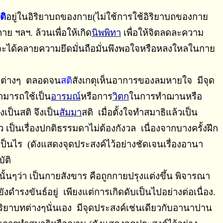
ติ
อยู่ในอิริยาบถของกาย(ไม่ใช้การใช้อิริยาบถของกาย
 ฯลฯ. ล้วนเพื่อให้เกิด
นิพพิทา
เพื่อให้จิตลดละความ
ะได้คลายความยึดมั่นถือมั่นพึงพอใจหรือหลงใหลในกาย
บบต่างๆ ตลอดจน
สติ
สังเกตุเห็นอาการของลมหายใจ มีจุด
ามารถใช้เป็น
อารมณ์
หรือการ
วิตก
ในการทำฌานหรือ
งเป็นสติ จึงเป็น
สัมมา
สติ เมื่อตั้งใจทำสมาธิแล้วเป็น
เป็นเรื่องปกติธรรมดาไม่ต้องกังวล เนื่องจากบางครั้งฝึก
่เป็นไร (ดังแสดงจุดประสงค์ไว้อย่างชัดเจนเรื่องอานา
ัติ
ๆว่า เป็นกายสังขาร คือถูกกายปรุงแต่งขึ้น พิจารณา
ังดำรงขันธ์อยู่ เพียงแต่การเกิดดับเป็นไปอย่างต่อเนื่อง.
อิริยาบทต่างๆนั่นเอง มีจุดประสงค์เช่นเดียวกับอานาปาน