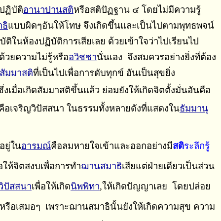
ปฏิบัติ
อานาปานสติ
หรือสติปัฏฐาน ๔ โดยไม่มีความรู้
ธิ
แบบผิดๆอันให้โทษ จึงเกิดขึ้นและเป็นไปตามพุทธพจน์
ติในห้องปฏิบัติการเสียเลย ด้วยเข้าใจว่าไปเรียนไป
ด้วยความไม่รู้หรือ
อวิชชา
นั่นเอง จึงสมควรอย่างยิ่งที่ต้อง
สัมมาสติ
ที่เป็นไปเพื่อการดับทุกข์ อันเป็นสุขยิ่ง
มื่อเกิดสัมมาสติขึ้นแล้ว ย่อมยังให้เกิดจิตตั้งมั่นอันคือ
อเจริญวิปัสสนา ในธรรมทั้งหลายดังที่แสดงใน
ธัมมานุ
อยู่ใน
อารมณ์
คือลมหายใจเข้าและออก
อย่างมี
สติ
ระลึกรู้
่อ
ให้จิตสงบเพื่อการทำ
ฌาน
สมาธิ
เสียแต่ฝ่ายเดียวเป็นส่วน
วิปัสสนา
เพื่อ
ให้เกิด
นิพพิทา
,ให้เกิด
ปัญญาเลย โดยปล่อย
วหรือเสมอๆ เพราะ
ฌาน
สมาธินั้นยังให้เกิดความสุข ความ