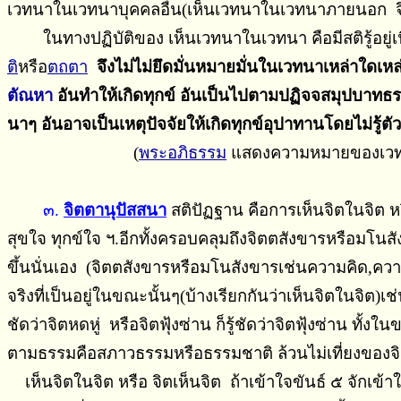
เวทนาในเวทนาบุคคลอื่น(เห็นเวทนาในเวทนาภายนอก จึ
ในทางปฏิบัติของ เห็นเวทนาในเวทนา คือมีสติรู้อยู่เนื
ติ
หรือ
ตถตา
จึงไม่ไม่ยึดมั่นหมายมั่นในเวทนาเหล่าใดเหล
ตัณหา
อันทําให้เกิดทุกข์ อันเป็นไปตามปฏิจจสมุปบาทธร
นาๆ อันอาจเป็นเหตุปัจจัยให้เกิดทุกข์อุปาทานโดยไม่รู้ตัว
(
พระอภิธรรม
แสดงความหมายของเวทนา
๓.
จิตตานุปัสสนา
สติปัฏฐาน คือการเห็นจิตในจิต หรื
สุขใจ ทุกข์ใจ ฯ.อีกทั้งครอบคลุมถึงจิตตสังขารหรือมโนส
ขึ้นนั่นเอง (จิตตสังขารหรือมโนสังขารเช่นความคิด,ควา
จริงที่เป็นอยู่ในขณะนั้นๆ(บ้างเรียกกันว่าเห็นจิตในจิต)
ชัดว่าจิตหดหู่ หรือจิตฟุ้งซ่าน ก็รู้ชัดว่าจิตฟุ้งซ่าน ทั
ตามธรรมคือสภาวธรรมหรือธรรมชาติ ล้วนไม่เที่ยงของจิ
เห็นจิตในจิต หรือ จิตเห็นจิต ถ้าเข้าใจขันธ์ ๕ จักเข้า