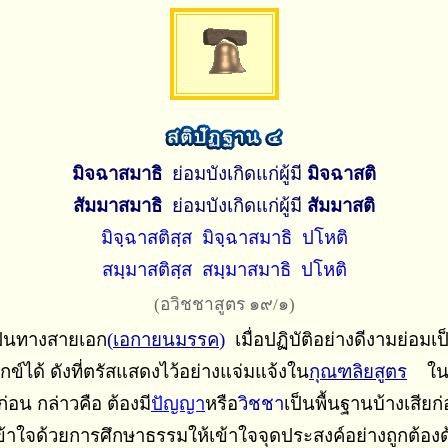
มิจฉาสมาธิ
ย่อมบังเกิดแก่ผู้มี
มิจฉาสติ
สัมมาสมาธิ
ย่อมบังเกิดแก่ผู้มี
สัมมาสติ
มิจฺฉาสติสฺส มิจฺฉาสมาธิ ปโหติ
สมฺมาสติสฺส สมฺมาสมาธิ ปโหติ
(อวิชชาสูตร ๑๙/๑)
เป็นทางสายเอก
(
เอกายนมรรค
)
เมื่อปฏิบัติอย่างดีงามย่อมเป
งทุกข์ได้ ดังที่ตรัสแสดงไว้อย่างแจ่มแจ้งใน
กุณฑลิยสูตร
ในกา
ก่อน กล่าวคือ ต้องมี
ปัญญา
หรือ
วิชชา
เป็นพื้นฐานบ้างเสียก่
ข้าใจด้วยการศึกษาธรรมให้เข้าใจจุดประสงค์อย่างถูกต้องด้