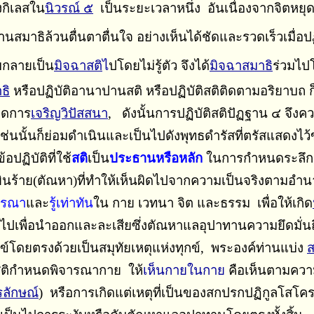
ง
กิเลสใน
นิวรณ์ ๕
เป็นระยะเวลาหนึ่ง อันเนื่องจากจิตหยุด
ฌานสมาธิล้วนตื่นตาตื่นใจ อย่างเห็นได้ชัดและรวดเร็วเมื่อปฏ
ับกลายเป็น
มิจฉาสติ
ไ
ปโดยไม่รู้ตัว
จึงได
้มิจฉาสมาธิ
ร่วมไปโ
ธิ
หรือปฏิบัติอานาปานสติ หรือปฏิบัติสติติดตามอริยาบถ ก
ขาดการ
เจริญวิปัสสนา
, ดังนั้นการปฏิบัติสติปัฏฐาน ๔ จึ
่นนั้นก็ย่อมดำเนินและเป็นไปดังพุทธดำรัสที่ตรัสแสดงไว้
้อปฏิบัติที่ใช้
สติ
เป็น
ประธานหรือหลัก
ในการกำหนดระลึกรู้
ยินร้าย(ตัณหา)ที่ทําให้เห็นผิดไปจากความเป็นจริงตามอํา
ารณา
และ
รู้เท่าทัน
ใน กาย เวทนา จิต และธรรม เพื่อให้เกิด
ป็นไปเพื่อนําออกและละเสียซึ่งตัณหาแลอุปาทานความยึดมั
กข์โดยตรงด้วยเป็นสมุทัยเหตุแห่งทุกข์, พระองค์ท่านแบ่ง
ส
สติกําหนดพิจารณากาย ให้
เห็นกายในกาย
คือเห็นตามความ
รลักษณ์
) หรือการเกิดแต่เหตุที่เป็นของสกปรกปฏิกูลโสโคร