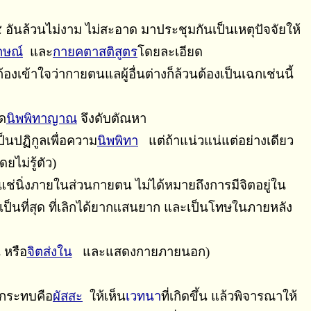
อันล้วนไม่งาม ไม่สะอาด มาประชุมกันเป็นเหตุปัจจัยให้
กษณ์
และ
กายคตาสติสูตร
โดยละเอียด
ข้าใจว่ากายตนแลผู้อื่นต่างก็ล้วนต้องเป็นเฉกเช่นนี้
ิด
นิพพิทาญาณ
จึงดับตัณหา
ป็นปฏิกูลเพื่อความ
นิพพิทา
แต่ถ้าแน่วแน่แต่อย่างเดียว
ไม่รู้ตัว)
แช่นิ่งภายในส่วนกายตน ไม่ได้หมายถึงการมีจิตอยู่ใน
ป็นที่สุด ที่เลิกได้ยากแสนยาก และเป็นโทษในภายหลัง
 หรือ
จิตส่งใน
และแสดงกายภายนอก)
รกระทบคือ
ผัสสะ
ให้เห็น
เวทนา
ที่เกิดขึ้น แล้วพิจารณาให้