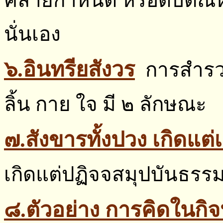
คลายกำหนัด หรือดับตัณหา
นั่นเอง
๖.อินทรียสังวร
การสำร
ลิ้น กาย ใจ มี ๒ ลักษณะ
๗.สังขารทั้งปวง เกิดแต่เ
เกิดแต่ปฏิจจสมุปบันธรร
๘.ตัวอย่าง การคิดในกิ