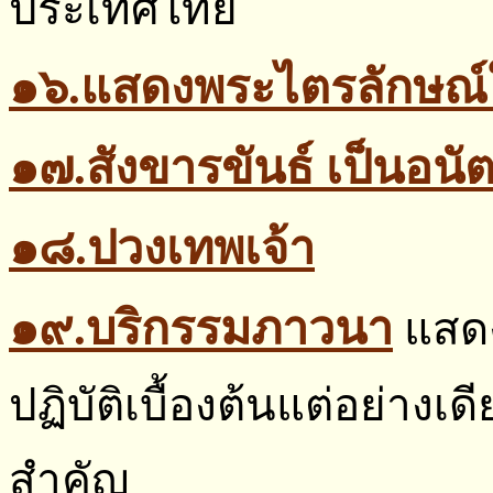
ประเทศไทย
๑๖.แสดงพระไตรลักษณ์ใ
๑๗.สังขารขันธ์ เป็นอนั
๑๘.ปวงเทพเจ้า
๑๙.บริกรรมภาวนา
แสด
ปฏิบัติเบื้องต้นแต่อย่างเด
สำคัญ