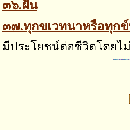
๓๖.ฝัน
๓๗.ทุกขเวทนาหรือทุกข์ที
มีประโยชน์ต่อชีวิตโดยไม่ร