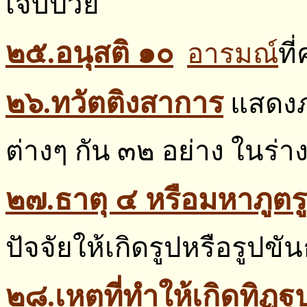
เจ็บป่วย
๒๕.อนุสติ ๑๐
อารมณ์
ที
๒๖.ทวัตติงสาการ
แสดงภ
ต่างๆ กัน ๓๒ อย่าง ในร่าง
๒๗.ธาตุ ๔ หรือมหาภูตร
ปัจจัยให้เกิดรูปหรือรูปขัน
๒๘.เหตุที่ทำให้เกิดทิฏฐ