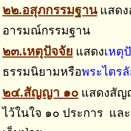
๒๒.อสุภกรรมฐาน
แสดงอส
อารมณ์กรรมฐาน
๒๓.เหตุปัจจัย
แสดง
เหตุป
ธรรมนิยามหรือ
พระไตรลั
๒๔.สัญญา ๑๐
แสดงสัญญ
ไว้ในใจ ๑๐ ประการ และย