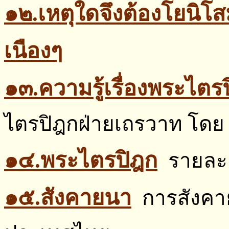
๑๒.เหตุใดจึงต้องโยนิโส
เนืองๆ
๑๓.ความรู้เรื่องพระไตร
ไตรปิฎกฝ่ายเถรวาท โดย 
๑๔.พระไตรปิฎก
รายละ
๑๕.สังคายนา
การสังคา