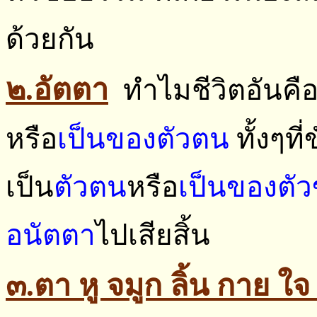
ด้วยกัน
๒.อัตตา
ทำไมชีวิตอันคือ
หรือ
เป็นของตัวตน
ทั้งๆที
เป็น
ตัวตน
หรือ
เป็นของตั
อนัตตา
ไปเสียสิ้น
๓.ตา หู จมูก ลิ้น กาย ใ