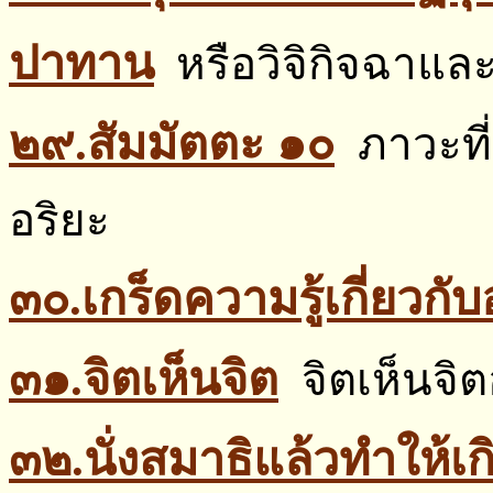
ปาทาน
หรือวิจิกิจฉาแ
๒๙.สัมมัตตะ ๑๐
ภาวะที
อริยะ
๓๐.เกร็ดความรู้เกี่ยวกั
๓๑.จิตเห็นจิต
จิตเห็นจิต
๓๒.นั่งสมาธิแล้วทำให้เก