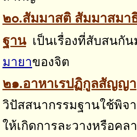
๒๐.สัมมาสติ สัมมาสมาธิ
ฐาน
เป็นเรื่องที่สับสนกั
มายา
ของจิต
๒๑.อาหาเรปฏิกูลสัญญา
วิปัสสนากรรมฐานใช้พิจาร
ให้เกิดการละวางหรือค