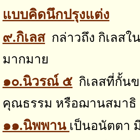
แบบคิดนึกปรุงแต่ง
๙.กิเลส
กล่าวถึง กิเลสใ
มากมาย
๑๐.นิวรณ์ ๕
กิเลสที่กั้
คุณธรรม หรือฌานสมาธิ
๑๑.นิพพาน
เป็นอนัตตา มี